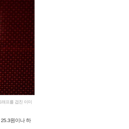
그래프를 겹친 이미
25.3원이나 하