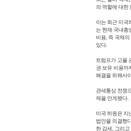
의 역할에 대한
이는 최근 미국
는 현재 국내총생
비용, 즉 국채의
있다.
트럼프가 고율 관
권 보유 비용까
해결을 위해서이다
관세통상 전쟁으
제을 안게됐다.
미국 하원은 지난
법안을 의결했다.
한 감세, 그리고