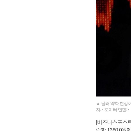
▲ 달러 약화 현상
지. <로이터 연합>
[비즈니스포스트]
락한 1380.0원