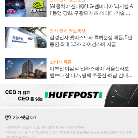
[AI 뭉쳐야 산다⑧] LG·엔비디아 '피지컬 A
I' 동맹 강화, 구광모 제조·데이터·기술 결
집해 종합 로보틱스 기업으로
전자·전기·정보통신
삼성전자 넷리스트와 특허분쟁 매듭, 5년
동안 최대 1.3조 라이선스비 지급
소비자·유통
이부진 야심작 '신라스테이' 서울신라호
텔보다 잘 나가, 평택·주문진·해남·건대로
성장판 더 넓힌다
기사댓글
0
개
200자까지 쓰실 수 있습니다. (현재 0 byte / 최대 400byte)
저작권 등 다른 사람의 권리를 침해하거나 명예를 훼손하는 댓글은 관련 법률에 의해 제재
를 받을 수 있습니다.