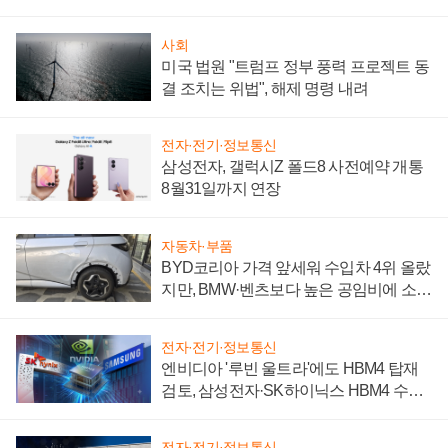
시간'
사회
미국 법원 "트럼프 정부 풍력 프로젝트 동
결 조치는 위법", 해제 명령 내려
전자·전기·정보통신
삼성전자, 갤럭시Z 폴드8 사전예약 개통
8월31일까지 연장
자동차·부품
BYD코리아 가격 앞세워 수입차 4위 올랐
지만, BMW·벤츠보다 높은 공임비에 소비
자 불만 폭발
전자·전기·정보통신
엔비디아 '루빈 울트라'에도 HBM4 탑재
검토, 삼성전자·SK하이닉스 HBM4 수율
에 주도권 갈린다
전자·전기·정보통신