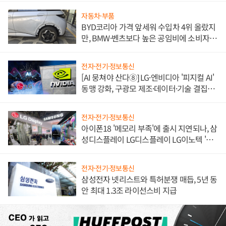
자동차·부품
BYD코리아 가격 앞세워 수입차 4위 올랐지
만, BMW·벤츠보다 높은 공임비에 소비자
불만 폭발
전자·전기·정보통신
[AI 뭉쳐야 산다⑧] LG·엔비디아 '피지컬 AI'
동맹 강화, 구광모 제조·데이터·기술 결집
해 종합 로보틱스 기업으로
전자·전기·정보통신
아이폰18 '메모리 부족'에 출시 지연되나, 삼
성디스플레이 LG디스플레이 LG이노텍 '탈
애플' 수익 다각화 속도
전자·전기·정보통신
삼성전자 넷리스트와 특허분쟁 매듭, 5년 동
안 최대 1.3조 라이선스비 지급