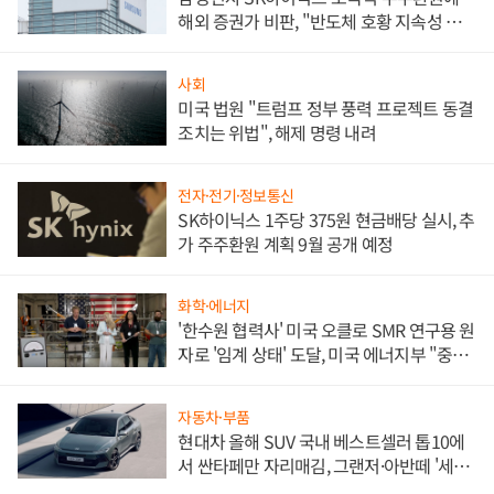
해외 증권가 비판, "반도체 호황 지속성 의
문"
사회
미국 법원 "트럼프 정부 풍력 프로젝트 동결
조치는 위법", 해제 명령 내려
전자·전기·정보통신
SK하이닉스 1주당 375원 현금배당 실시, 추
가 주주환원 계획 9월 공개 예정
화학·에너지
'한수원 협력사' 미국 오클로 SMR 연구용 원
자로 '임계 상태' 도달, 미국 에너지부 "중요
한 이정표"
자동차·부품
현대차 올해 SUV 국내 베스트셀러 톱10에
서 싼타페만 자리매김, 그랜저·아반떼 '세단
쌍끌이'로 내수 방어