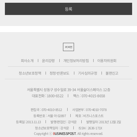
PC버전
회사소개
윤리강령
개인정보처리방침
이용자위원회
청소년보호정책
정정·반론보도
기사심의규정
불편신고
서울특별시 성동구 성수일로 39-34 서울숲더스페이스 12층
대표전화 : 1800-6522
팩스 : 070-4015-8658
편집국 : 070-4010-8512
사업본부 : 070-4010-7078
등록번호 : 서울 아 02897
제호 : 비즈니스포스트
등록일: 2013.11.13
발행·편집인 : 강석운
발행일자: 2013년 12월 2일
청소년보호책임자 : 강석운
ISSN : 2636-171X
Copyright ⓒ
B
USINESSPOST
. All rights reserved.