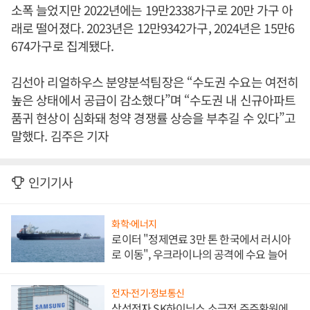
소폭 늘었지만 2022년에는 19만2338가구로 20만 가구 아
래로 떨어졌다. 2023년은 12만9342가구, 2024년은 15만6
674가구로 집계됐다.
김선아 리얼하우스 분양분석팀장은 “수도권 수요는 여전히
높은 상태에서 공급이 감소했다”며 “수도권 내 신규아파트
품귀 현상이 심화돼 청약 경쟁률 상승을 부추길 수 있다”고
말했다. 김주은 기자
인기기사
화학·에너지
로이터 "정제연료 3만 톤 한국에서 러시아
로 이동", 우크라이나의 공격에 수요 늘어
전자·전기·정보통신
삼성전자 SK하이닉스 소극적 주주환원에