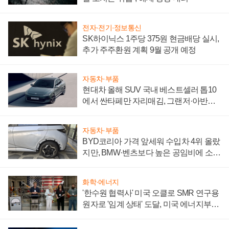
전자·전기·정보통신
SK하이닉스 1주당 375원 현금배당 실시,
추가 주주환원 계획 9월 공개 예정
자동차·부품
현대차 올해 SUV 국내 베스트셀러 톱10
에서 싼타페만 자리매김, 그랜저·아반떼
'세단 쌍끌이'로 내수 방어
자동차·부품
BYD코리아 가격 앞세워 수입차 4위 올랐
지만, BMW·벤츠보다 높은 공임비에 소비
자 불만 폭발
화학·에너지
'한수원 협력사' 미국 오클로 SMR 연구용
원자로 '임계 상태' 도달, 미국 에너지부
"중요한 이정표"