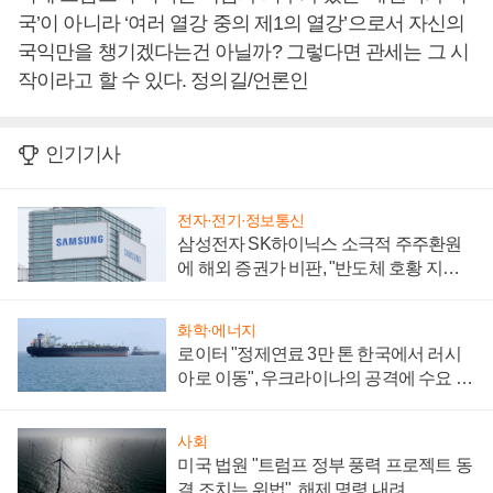
국’이 아니라 ‘여러 열강 중의 제1의 열강’으로서 자신의
국익만을 챙기겠다는건 아닐까? 그렇다면 관세는 그 시
작이라고 할 수 있다. 정의길/언론인
인기기사
전자·전기·정보통신
삼성전자 SK하이닉스 소극적 주주환원
에 해외 증권가 비판, "반도체 호황 지속
성 의문"
화학·에너지
로이터 "정제연료 3만 톤 한국에서 러시
아로 이동", 우크라이나의 공격에 수요 늘
어
사회
미국 법원 "트럼프 정부 풍력 프로젝트 동
결 조치는 위법", 해제 명령 내려