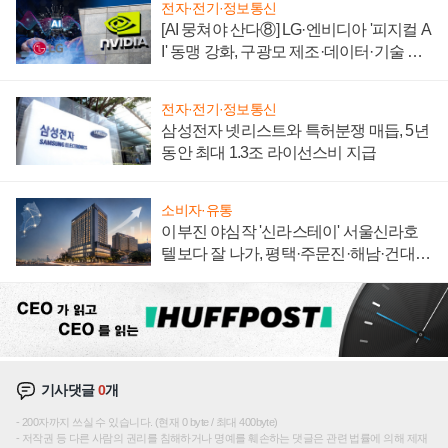
전자·전기·정보통신
[AI 뭉쳐야 산다⑧] LG·엔비디아 '피지컬 A
I' 동맹 강화, 구광모 제조·데이터·기술 결
집해 종합 로보틱스 기업으로
전자·전기·정보통신
삼성전자 넷리스트와 특허분쟁 매듭, 5년
동안 최대 1.3조 라이선스비 지급
소비자·유통
이부진 야심작 '신라스테이' 서울신라호
텔보다 잘 나가, 평택·주문진·해남·건대로
성장판 더 넓힌다
기사댓글
0
개
200자까지 쓰실 수 있습니다. (현재 0 byte / 최대 400byte)
저작권 등 다른 사람의 권리를 침해하거나 명예를 훼손하는 댓글은 관련 법률에 의해 제재