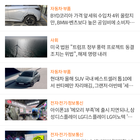
자동차·부품
BYD코리아 가격 앞세워 수입차 4위 올랐지
만, BMW·벤츠보다 높은 공임비에 소비자
불만 폭발
사회
미국 법원 "트럼프 정부 풍력 프로젝트 동결
조치는 위법", 해제 명령 내려
자동차·부품
현대차 올해 SUV 국내 베스트셀러 톱10에
서 싼타페만 자리매김, 그랜저·아반떼 '세단
쌍끌이'로 내수 방어
전자·전기·정보통신
아이폰18 '메모리 부족'에 출시 지연되나, 삼
성디스플레이 LG디스플레이 LG이노텍 '탈
애플' 수익 다각화 속도
전자·전기·정보통신