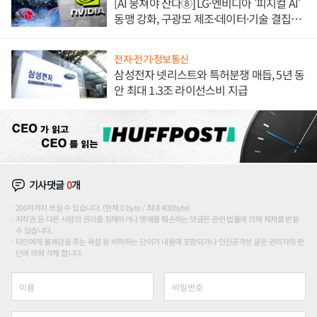
[AI 뭉쳐야 산다⑧] LG·엔비디아 '피지컬 AI'
동맹 강화, 구광모 제조·데이터·기술 결집
해 종합 로보틱스 기업으로
전자·전기·정보통신
삼성전자 넷리스트와 특허분쟁 매듭, 5년 동
안 최대 1.3조 라이선스비 지급
기사댓글
0
개
200자까지 쓰실 수 있습니다. (현재 0 byte / 최대 400byte)
저작권 등 다른 사람의 권리를 침해하거나 명예를 훼손하는 댓글은 관련 법률에 의해 제재를 받을
수 있습니다.
타인에게 불쾌감을 주는 욕설 등 비하하는 단어가 내용에 포함되거나 인신공격성 글은 관리자의 판
단에 의해 삭제 합니다.