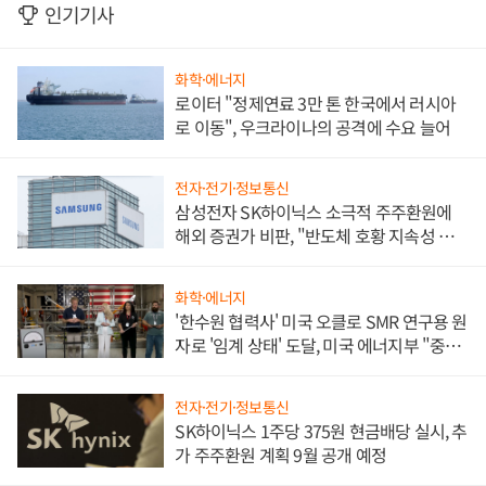
인기기사
화학·에너지
로이터 "정제연료 3만 톤 한국에서 러시아
로 이동", 우크라이나의 공격에 수요 늘어
전자·전기·정보통신
삼성전자 SK하이닉스 소극적 주주환원에
해외 증권가 비판, "반도체 호황 지속성 의
문"
화학·에너지
'한수원 협력사' 미국 오클로 SMR 연구용 원
자로 '임계 상태' 도달, 미국 에너지부 "중요
한 이정표"
전자·전기·정보통신
SK하이닉스 1주당 375원 현금배당 실시, 추
가 주주환원 계획 9월 공개 예정