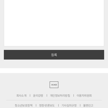
PC버전
회사소개
윤리강령
개인정보처리방침
이용자위원회
청소년보호정책
정정·반론보도
기사심의규정
불편신고