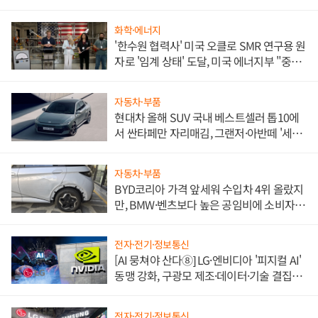
화학·에너지
'한수원 협력사' 미국 오클로 SMR 연구용 원
자로 '임계 상태' 도달, 미국 에너지부 "중요
한 이정표"
자동차·부품
현대차 올해 SUV 국내 베스트셀러 톱10에
서 싼타페만 자리매김, 그랜저·아반떼 '세단
쌍끌이'로 내수 방어
자동차·부품
BYD코리아 가격 앞세워 수입차 4위 올랐지
만, BMW·벤츠보다 높은 공임비에 소비자
불만 폭발
전자·전기·정보통신
[AI 뭉쳐야 산다⑧] LG·엔비디아 '피지컬 AI'
동맹 강화, 구광모 제조·데이터·기술 결집
해 종합 로보틱스 기업으로
전자·전기·정보통신