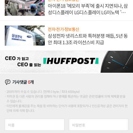
아이폰18 '메모리 부족'에 출시 지연되나, 삼
성디스플레이 LG디스플레이 LG이노텍 '탈
애플' 수익 다각화 속도
전자·전기·정보통신
삼성전자 넷리스트와 특허분쟁 매듭, 5년 동
안 최대 1.3조 라이선스비 지급
기사댓글
0
개
200자까지 쓰실 수 있습니다. (현재 0 byte / 최대 400byte)
저작권 등 다른 사람의 권리를 침해하거나 명예를 훼손하는 댓글은 관련 법률에 의해 제재를 받을
수 있습니다.
타인에게 불쾌감을 주는 욕설 등 비하하는 단어가 내용에 포함되거나 인신공격성 글은 관리자의 판
단에 의해 삭제 합니다.