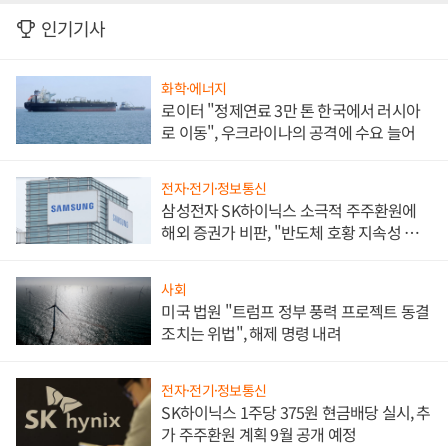
인기기사
화학·에너지
로이터 "정제연료 3만 톤 한국에서 러시아
로 이동", 우크라이나의 공격에 수요 늘어
전자·전기·정보통신
삼성전자 SK하이닉스 소극적 주주환원에
해외 증권가 비판, "반도체 호황 지속성 의
문"
사회
미국 법원 "트럼프 정부 풍력 프로젝트 동결
조치는 위법", 해제 명령 내려
전자·전기·정보통신
SK하이닉스 1주당 375원 현금배당 실시, 추
가 주주환원 계획 9월 공개 예정