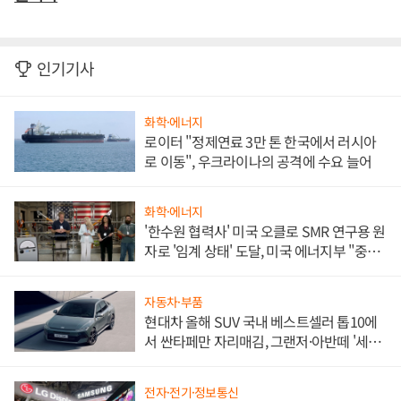
인기기사
화학·에너지
로이터 "정제연료 3만 톤 한국에서 러시아
로 이동", 우크라이나의 공격에 수요 늘어
화학·에너지
'한수원 협력사' 미국 오클로 SMR 연구용 원
자로 '임계 상태' 도달, 미국 에너지부 "중요
한 이정표"
자동차·부품
현대차 올해 SUV 국내 베스트셀러 톱10에
서 싼타페만 자리매김, 그랜저·아반떼 '세단
쌍끌이'로 내수 방어
전자·전기·정보통신