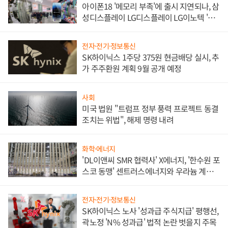
아이폰18 '메모리 부족'에 출시 지연되나, 삼
성디스플레이 LG디스플레이 LG이노텍 '탈
애플' 수익 다각화 속도
전자·전기·정보통신
SK하이닉스 1주당 375원 현금배당 실시, 추
가 주주환원 계획 9월 공개 예정
사회
미국 법원 "트럼프 정부 풍력 프로젝트 동결
조치는 위법", 해제 명령 내려
화학·에너지
'DL이앤씨 SMR 협력사' X에너지, '한수원 포
스코 동맹' 센트러스에너지와 우라늄 계약
체결
전자·전기·정보통신
SK하이닉스 노사 '성과급 주식지급' 평행선,
곽노정 'N% 성과급' 법적 논란 벗을지 주목