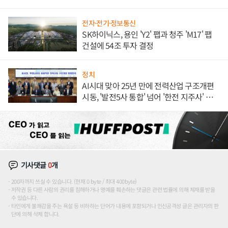
전자·전기·정보통신
SK하이닉스, 용인 'Y2' 팹과 청주 'M17' 팹
건설에 54조 투자 결정
정치
AI시대 맞아 25년 만에 전력산업 구조개편
시동, '발전5사 통합' 넘어 '한전 지주사' 재편
론도
기사댓글
0
개
200자까지 쓰실 수 있습니다. (현재 0 byte / 최대 400byte)
저작권 등 다른 사람의 권리를 침해하거나 명예를 훼손하는 댓글은 관련 법률에 의해 제재를 받을
수 있습니다.
타인에게 불쾌감을 주는 욕설 등 비하하는 단어가 내용에 포함되거나 인신공격성 글은 관리자의 판
단에 의해 삭제 합니다.