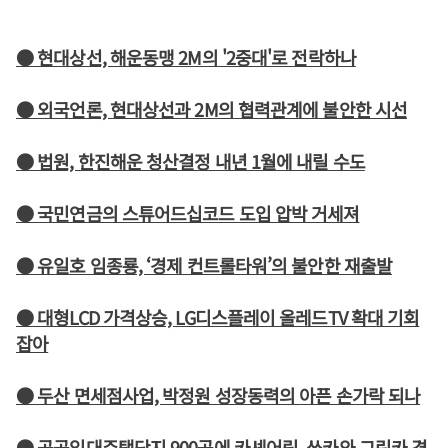
● 현대상선, 해운동맹 2M의 '2중대'로 전락하나
● 외국언론, 현대상선과 2M의 협력관계에 불안한 시선
● 법원, 한진해운 청산결정 내년 1월에 내릴 수도
● 국민연금의 스튜어드십코드 도입 압박 거세져
● 유일호 임종룡, ‘경제 컨트롤타워’의 불안한 재출발
● 대형LCD 가격상승, LG디스플레이 올레드TV 확대 기회
잡아
● 두산 면세점사업, 박정원 성장동력의 아픈 손가락 되나
● 공공임대주택단지 900곳에 카셰어링, 쏘카와 그린카 경