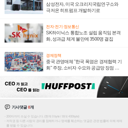
삼성전자, 미국 오크리지국립연구소와
극저온 히트펌프 개발하기로
전자·전기·정보통신
SK하이닉스 통합노조 설립 움직임 본격
화, 성과급 체계 불만에 3500명 결집
경제정책
중국 관영매체 "한국 폭염은 경제협력 기
회" 주장, 소비자 수요와 공급망 장점 강
조
기사댓글
0
개
200자까지 쓰실 수 있습니다. (현재 0 byte / 최대 400byte)
저작권 등 다른 사람의 권리를 침해하거나 명예를 훼손하는 댓글은 관련 법률에 의해 제재
를 받을 수 있습니다.