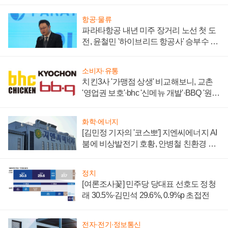
부각
항공·물류
파라타항공 내년 미주 장거리 노선 첫 도
전, 윤철민 '하이브리드 항공사' 승부수 통
할까
소비자·유통
치킨3사 '가맹점 상생' 비교해보니, 교촌
'영업권 보호'·bhc '신메뉴 개발'·BBQ '원가
부담'
화학·에너지
[김민정 기자의 '코스뽀'] 지엔씨에너지 AI
붐에 비상발전기 호황, 안병철 친환경 에
너지 발전전문기업 향한다
정치
[여론조사꽃] 민주당 당대표 선호도 정청
래 30.5%·김민석 29.6%, 0.9%p 초접전
전자·전기·정보통신