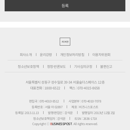
PC버전
회사소개
윤리강령
개인정보처리방침
이용자위원회
청소년보호정책
정정·반론보도
기사심의규정
불편신고
서울특별시 성동구 성수일로 39-34 서울숲더스페이스 12층
대표전화 : 1800-6522
팩스 : 070-4015-8658
편집국 : 070-4010-8512
사업본부 : 070-4010-7078
등록번호 : 서울 아 02897
제호 : 비즈니스포스트
등록일: 2013.11.13
발행·편집인 : 강석운
발행일자: 2013년 12월 2일
청소년보호책임자 : 강석운
ISSN : 2636-171X
Copyright ⓒ
B
USINESSPOST
. All rights reserved.