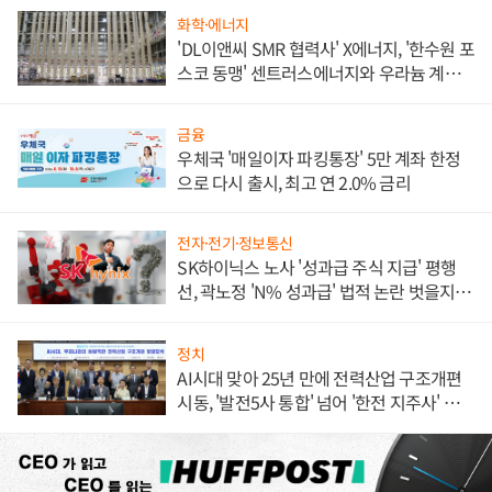
화학·에너지
'DL이앤씨 SMR 협력사' X에너지, '한수원 포
스코 동맹' 센트러스에너지와 우라늄 계약
체결
금융
우체국 '매일이자 파킹통장' 5만 계좌 한정
으로 다시 출시, 최고 연 2.0% 금리
전자·전기·정보통신
SK하이닉스 노사 '성과급 주식 지급' 평행
선, 곽노정 'N% 성과급' 법적 논란 벗을지 주
목
정치
AI시대 맞아 25년 만에 전력산업 구조개편
시동, '발전5사 통합' 넘어 '한전 지주사' 재편
론도