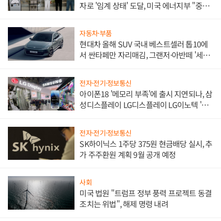
자로 '임계 상태' 도달, 미국 에너지부 "중요
한 이정표"
자동차·부품
현대차 올해 SUV 국내 베스트셀러 톱10에
서 싼타페만 자리매김, 그랜저·아반떼 '세단
쌍끌이'로 내수 방어
전자·전기·정보통신
아이폰18 '메모리 부족'에 출시 지연되나, 삼
성디스플레이 LG디스플레이 LG이노텍 '탈
애플' 수익 다각화 속도
전자·전기·정보통신
SK하이닉스 1주당 375원 현금배당 실시, 추
가 주주환원 계획 9월 공개 예정
사회
미국 법원 "트럼프 정부 풍력 프로젝트 동결
조치는 위법", 해제 명령 내려