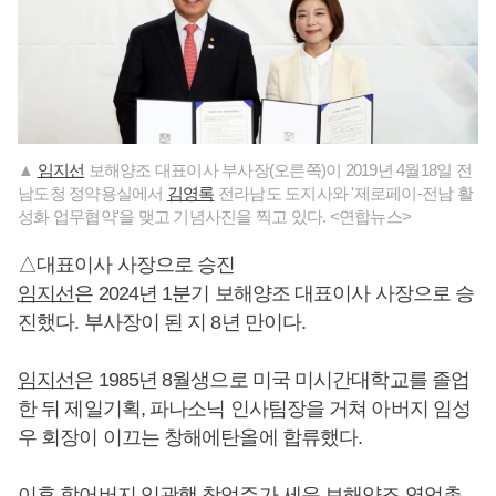
▲
임지선
보해양조 대표이사 부사장(오른쪽)이 2019년 4월18일 전
남도청 정약용실에서
김영록
전라남도 도지사와 '제로페이-전남 활
성화 업무협약'을 맺고 기념사진을 찍고 있다. <연합뉴스>
△대표이사 사장으로 승진
임지선
은 2024년 1분기 보해양조 대표이사 사장으로 승
진했다. 부사장이 된 지 8년 만이다.
임지선
은 1985년 8월생으로 미국 미시간대학교를 졸업
한 뒤 제일기획, 파나소닉 인사팀장을 거쳐 아버지 임성
우 회장이 이끄는 창해에탄올에 합류했다.
이후 할어버지 임광행 창업주가 세운 보해양조 영업총