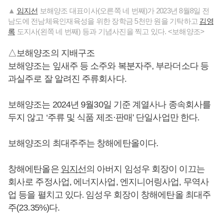
▲
임지선
보해양조 대표이사(오른쪽 네 번째)가 2023년 8월8일 전
남도에 전남체육인재육성을 위한 장학금 5천만 원을 기탁하고
김영
록
도지사(왼쪽 네 번째) 등과 기념사진을 찍고 있다. <보해양조>
△보해양조의 지배구조
보해양조는 잎새주 등 소주와 복분자주, 부라더소다 등
과실주로 잘 알려진 주류회사다.
보해양조는 2024년 9월30일 기준 계열사나 종속회사를
두지 않고 ‘주류 및 식품 제조·판매’ 단일사업만 한다.
보해양조의 최대주주는 창해에탄올이다.
창해에탄올은
임지선
의 아버지 임성우 회장이 이끄는
회사로 주정사업, 에너지사업, 엔지니어링사업, 무역사
업 등을 펼치고 있다. 임성우 회장이 창해에탄올 최대주
주(23.35%)다.