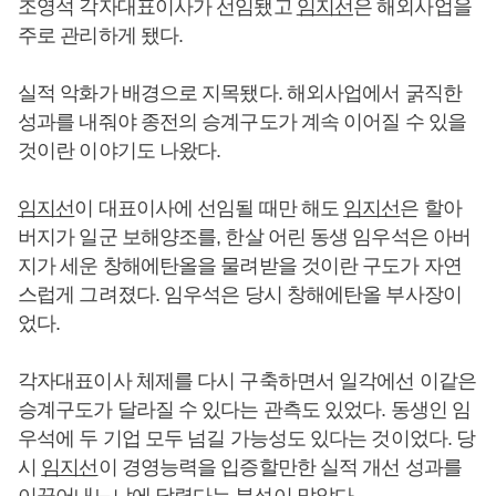
조영석 각자대표이사가 선임됐고
임지선
은 해외사업을
주로 관리하게 됐다.
실적 악화가 배경으로 지목됐다. 해외사업에서 굵직한
성과를 내줘야 종전의 승계구도가 계속 이어질 수 있을
것이란 이야기도 나왔다.
임지선
이 대표이사에 선임될 때만 해도
임지선
은 할아
버지가 일군 보해양조를, 한살 어린 동생 임우석은 아버
지가 세운 창해에탄올을 물려받을 것이란 구도가 자연
스럽게 그려졌다. 임우석은 당시 창해에탄올 부사장이
었다.
각자대표이사 체제를 다시 구축하면서 일각에선 이같은
승계구도가 달라질 수 있다는 관측도 있었다. 동생인 임
우석에 두 기업 모두 넘길 가능성도 있다는 것이었다. 당
시
임지선
이 경영능력을 입증할만한 실적 개선 성과를
이끌어내느냐에 달렸다는 분석이 많았다.