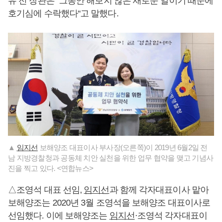
유 전 장관은 “그동안 해보지 않은 새로운 일이기 때문에
호기심에 수락했다“고 말했다.
▲
임지선
보해양조 대표이사 부사장(오른쪽)이 2019년 6월2일 전
남 지방경찰청과 공동체 치안 실천을 위한 업무 협약을 맺고 기념사
진을 찍고 있다. <연합뉴스>
△조영석 대표 선임,
임지선
과 함께 각자대표이사 맡아
보해양조는 2020년 3월 조영석을 보해양조 대표이사로
선임했다. 이에 보해양조는
임지선
·조영석 각자대표이