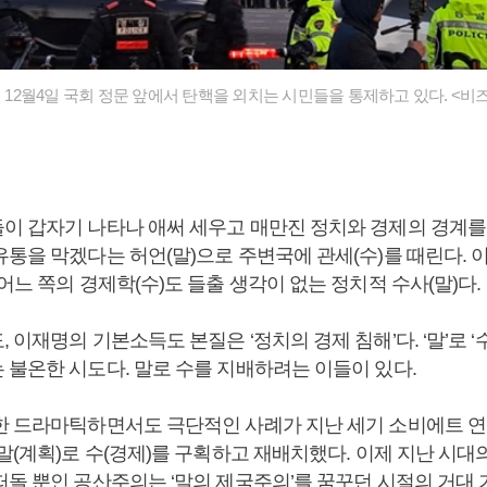
년 12월4일 국회 정문 앞에서 탄핵을 외치는 시민들을 통제하고 있다. <
이 갑자기 나타나 애써 세우고 매만진 정치와 경제의 경계를
유통을 막겠다는 허언(말)으로 주변국에 관세(수)를 때린다.
어느 쪽의 경제학(수)도 들출 생각이 없는 정치적 수사(말)다.
 이재명의 기본소득도 본질은 ‘정치의 경제 침해’다. ‘말’로 ‘
 불온한 시도다. 말로 수를 지배하려는 이들이 있다.
한 드라마틱하면서도 극단적인 사례가 지난 세기 소비에트 연
말(계획)로 수(경제)를 구획하고 재배치했다. 이제 지난 시대
떠돌 뿐인 공산주의는 ‘말의 제국주의’를 꿈꾸던 시절의 거대 