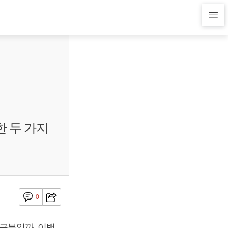
한 두 가지
0
 구분일까. 이백