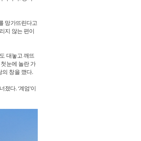
계를 망가뜨린다고
뜨리지 않는 편이
구도 대놓고 깨뜨
 첫눈에 놀란 가
당의 창을 깼다.
너졌다. ‘계엄’이