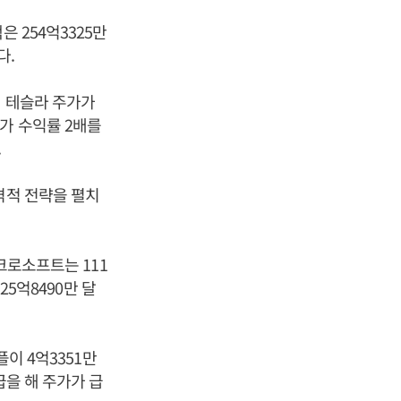
 254억3325만
다.
해 테슬라 주가가
가 수익률 2배를
.
격적 전략을 펼치
크로소프트는 111
25억8490만 달
플이 4억3351만
급을 해 주가가 급