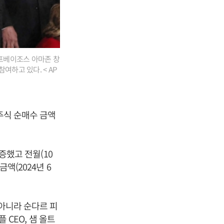
제프베이조스 아마존 창
여하고 있다. < AP
 주식 순매수 금액
급증했고 전월(10
액(2024년 6
 아니라 순다르 피
 CEO, 샘 올트