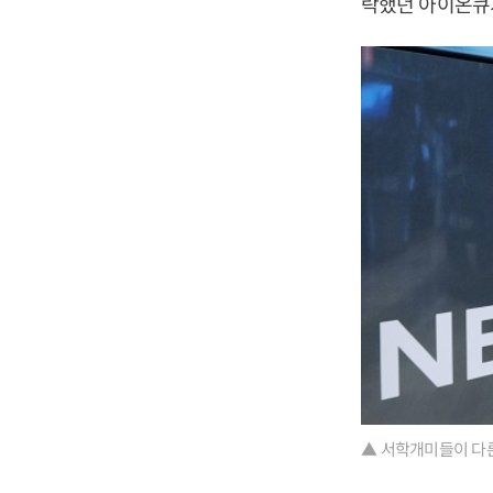
락했던 아이온큐가
▲ 서학개미들이 다른