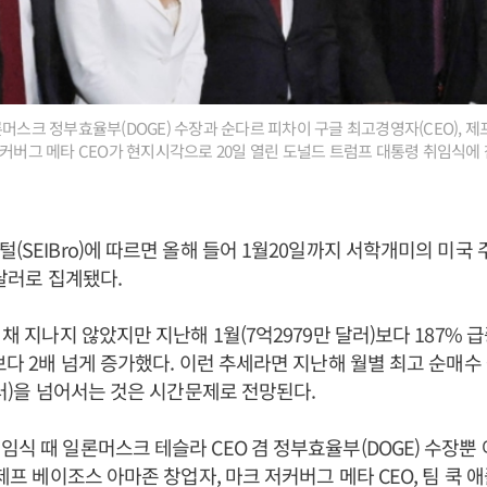
론머스크 정부효율부(DOGE) 수장과 순다르 피차이 구글 최고경영자(CEO), 
저커버그 메타 CEO가 현지시각으로 20일 열린 도널드 트럼프 대통령 취임식에 참
털(SEIBro)에 따르면 올해 들어 1월20일까지 서학개미의 미국
 달러로 집계됐다.
 채 지나지 않았지만 지난해 1월(7억2979만 달러)보다 187% 
보다 2배 넘게 증가했다. 이런 추세라면 지난해 월별 최고 순매수 금
4달러)을 넘어서는 것은 시간문제로 전망된다.
임식 때 일론머스크 테슬라 CEO 겸 정부효율부(DOGE) 수장뿐
 제프 베이조스 아마존 창업자, 마크 저커버그 메타 CEO, 팀 쿡 애플