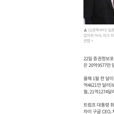
▲ (오른쪽부터) 일
업자와 아내, 마크 
연합 >
22일 증권정보포
은 20억9577만
올해 1월 한 달이
억4621만 달러)
월, 21억127
트럼프 대통령 취
차이 구글 CEO,