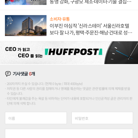
동맹 강화, 구광모 제조·데이터·기술 결집
해 종합 로보틱스 기업으로
소비자·유통
이부진 야심작 '신라스테이' 서울신라호텔
보다 잘 나가, 평택·주문진·해남·건대로 성
장판 더 넓힌다
기사댓글
0
개
200자까지 쓰실 수 있습니다. (현재 0 byte / 최대 400byte)
저작권 등 다른 사람의 권리를 침해하거나 명예를 훼손하는 댓글은 관련 법률에 의해 제재를 받을
수 있습니다.
타인에게 불쾌감을 주는 욕설 등 비하하는 단어가 내용에 포함되거나 인신공격성 글은 관리자의 판
단에 의해 삭제 합니다.