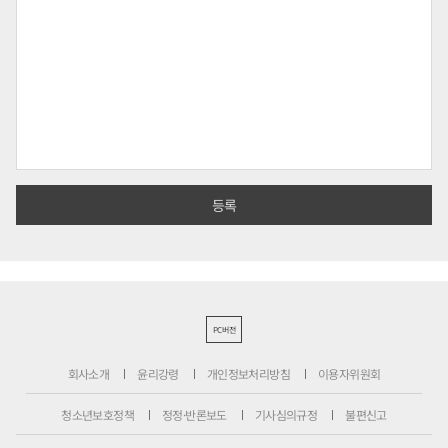
PC버전
회사소개
윤리강령
개인정보처리방침
이용자위원회
청소년보호정책
정정·반론보도
기사심의규정
불편신고