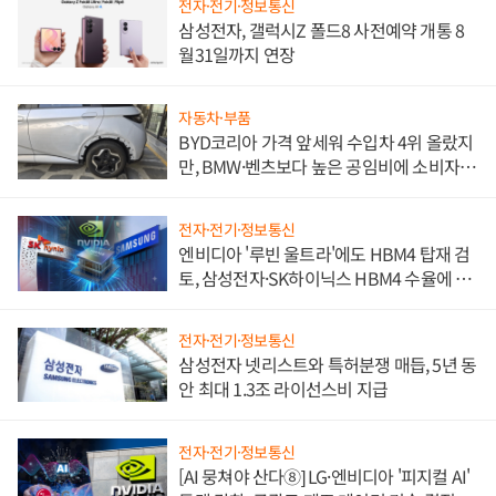
전자·전기·정보통신
삼성전자, 갤럭시Z 폴드8 사전예약 개통 8
월31일까지 연장
자동차·부품
BYD코리아 가격 앞세워 수입차 4위 올랐지
만, BMW·벤츠보다 높은 공임비에 소비자
불만 폭발
전자·전기·정보통신
엔비디아 '루빈 울트라'에도 HBM4 탑재 검
토, 삼성전자·SK하이닉스 HBM4 수율에 주
도권 갈린다
전자·전기·정보통신
삼성전자 넷리스트와 특허분쟁 매듭, 5년 동
안 최대 1.3조 라이선스비 지급
전자·전기·정보통신
[AI 뭉쳐야 산다⑧] LG·엔비디아 '피지컬 AI'