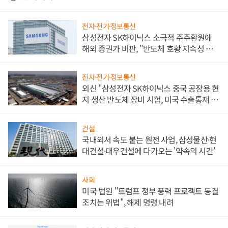
전자·전기·정보통신
삼성전자 SK하이닉스 소극적 주주환원에
해외 증권가 비판, "반도체 호황 지속성 의
문"
전자·전기·정보통신
외신 "삼성전자 SK하이닉스 중국 공장용 현
지 생산 반도체 장비 시험, 미국 수출통제 대
비"
건설
국내외서 속도 붙는 원전 사업, 삼성물산·현
대건설·대우건설에 다가오는 '약속의 시간'
사회
미국 법원 "트럼프 정부 풍력 프로젝트 동결
조치는 위법", 해제 명령 내려