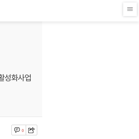
권활성화사업
0