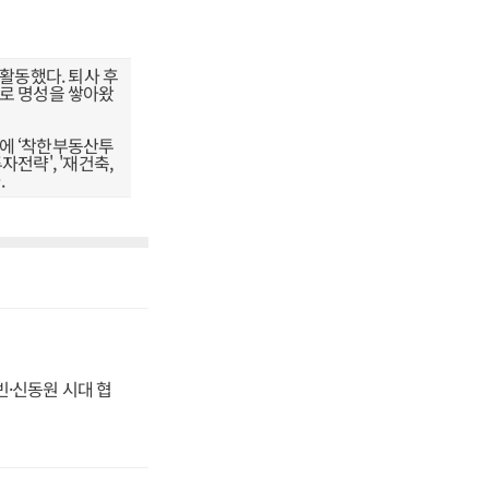
활동했다. 퇴사 후
으로 명성을 쌓아왔
버에 ‘착한부동산투
전략', '재건축,
.
동빈·신동원 시대 협