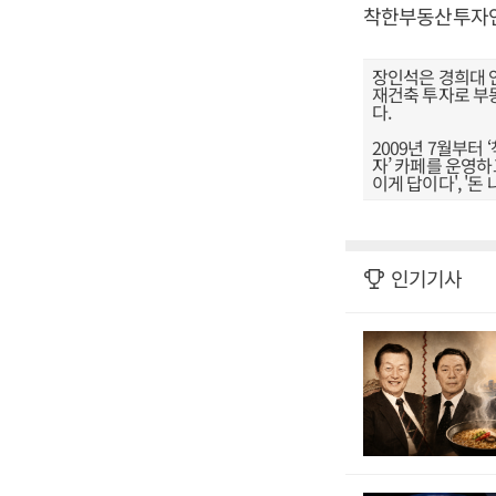
착한부동산투자
장인석은 경희대 
재건축 투자로 부동
다.
2009년 7월부
자’ 카페를 운영하
이게 답이다', '돈
인기기사