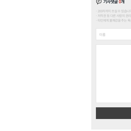
기사댓글
0
개
200자까지 쓰실 수 있습니다. (
저작권 등 다른 사람의 권리
타인에게 불쾌감을 주는 욕설