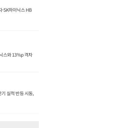
자·SK하이닉스 HB
닉스와 13%p 격차
반기 실적 반등 시동,