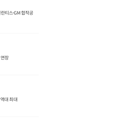
스텔란티스·GM 합작공
지 연장
' 역대 최대