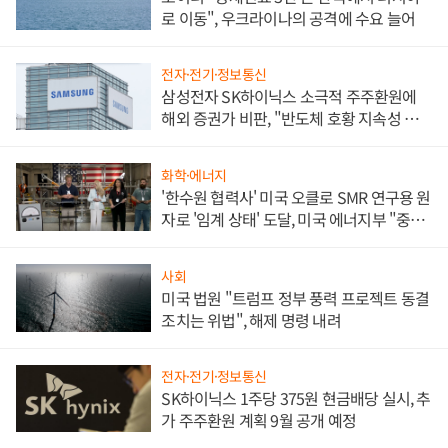
로 이동", 우크라이나의 공격에 수요 늘어
전자·전기·정보통신
삼성전자 SK하이닉스 소극적 주주환원에
해외 증권가 비판, "반도체 호황 지속성 의
문"
화학·에너지
'한수원 협력사' 미국 오클로 SMR 연구용 원
자로 '임계 상태' 도달, 미국 에너지부 "중요
한 이정표"
사회
미국 법원 "트럼프 정부 풍력 프로젝트 동결
조치는 위법", 해제 명령 내려
전자·전기·정보통신
SK하이닉스 1주당 375원 현금배당 실시, 추
가 주주환원 계획 9월 공개 예정