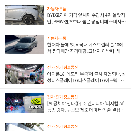
자동차·부품
BYD코리아 가격 앞세워 수입차 4위 올랐지
만, BMW·벤츠보다 높은 공임비에 소비자
불만 폭발
자동차·부품
현대차 올해 SUV 국내 베스트셀러 톱10에
서 싼타페만 자리매김, 그랜저·아반떼 '세단
쌍끌이'로 내수 방어
전자·전기·정보통신
아이폰18 '메모리 부족'에 출시 지연되나, 삼
성디스플레이 LG디스플레이 LG이노텍 '탈
애플' 수익 다각화 속도
전자·전기·정보통신
[AI 뭉쳐야 산다⑧] LG·엔비디아 '피지컬 AI'
동맹 강화, 구광모 제조·데이터·기술 결집
해 종합 로보틱스 기업으로
전자·전기·정보통신