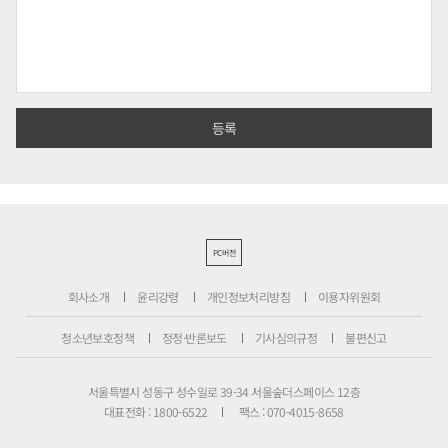
PC버전
회사소개
윤리강령
개인정보처리방침
이용자위원회
청소년보호정책
정정·반론보도
기사심의규정
불편신고
서울특별시 성동구 성수일로 39-34 서울숲더스페이스 12층
대표전화 : 1800-6522
팩스 : 070-4015-8658