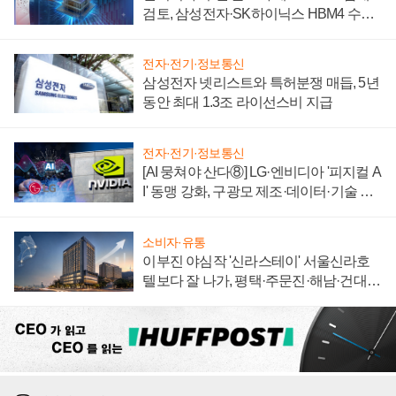
검토, 삼성전자·SK하이닉스 HBM4 수율
에 주도권 갈린다
전자·전기·정보통신
삼성전자 넷리스트와 특허분쟁 매듭, 5년
동안 최대 1.3조 라이선스비 지급
전자·전기·정보통신
[AI 뭉쳐야 산다⑧] LG·엔비디아 '피지컬 A
I' 동맹 강화, 구광모 제조·데이터·기술 결
집해 종합 로보틱스 기업으로
소비자·유통
이부진 야심작 '신라스테이' 서울신라호
텔보다 잘 나가, 평택·주문진·해남·건대로
성장판 더 넓힌다