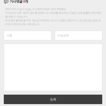
기사댓글
0
개
200자까지 쓰실 수 있습니다. (현재 0 byte / 최대 400byte)
저작권 등 다른 사람의 권리를 침해하거나 명예를 훼손하는 댓글은 관련 법률에 의해 제재
를 받을 수 있습니다.
타인에게 불쾌감을 주는 욕설 등 비하하는 단어가 내용에 포함되거나 인신공격성 글은 관
리자의 판단에 의해 삭제 합니다.