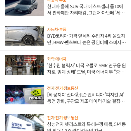
현대차 올해 SUV 국내 베스트셀러 톱10에
서 싼타페만 자리매김, 그랜저·아반떼 '세단
쌍끌이'로 내수 방어
자동차·부품
BYD코리아 가격 앞세워 수입차 4위 올랐지
만, BMW·벤츠보다 높은 공임비에 소비자
불만 폭발
화학·에너지
'한수원 협력사' 미국 오클로 SMR 연구용 원
자로 '임계 상태' 도달, 미국 에너지부 "중요
한 이정표"
전자·전기·정보통신
[AI 뭉쳐야 산다⑧] LG·엔비디아 '피지컬 AI'
동맹 강화, 구광모 제조·데이터·기술 결집
해 종합 로보틱스 기업으로
전자·전기·정보통신
삼성전자 넷리스트와 특허분쟁 매듭, 5년 동
안 최대 1.3조 라이선스비 지급