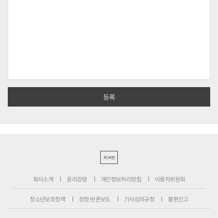
PC버전
회사소개
윤리강령
개인정보처리방침
이용자위원회
청소년보호정책
정정·반론보도
기사심의규정
불편신고