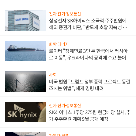
전자·전기·정보통신
삼성전자 SK하이닉스 소극적 주주환원에
해외 증권가 비판, "반도체 호황 지속성 의
문"
화학·에너지
로이터 "정제연료 3만 톤 한국에서 러시아
로 이동", 우크라이나의 공격에 수요 늘어
사회
미국 법원 "트럼프 정부 풍력 프로젝트 동결
조치는 위법", 해제 명령 내려
전자·전기·정보통신
SK하이닉스 1주당 375원 현금배당 실시, 추
가 주주환원 계획 9월 공개 예정
자동차·부품