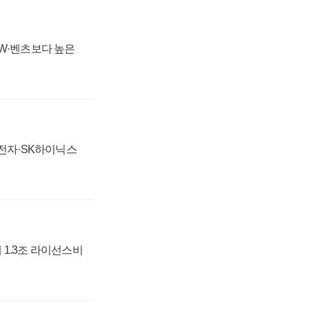
MW·벤츠보다 높은
성전자·SK하이닉스
 1.3조 라이선스비