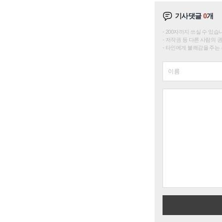
기사댓글
0
개
200자까지 쓰실 수 있습니다. 
저작권 등 다른 사람의 
타인에게 불쾌감을 주는 