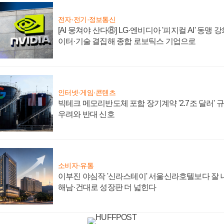
전자·전기·정보통신
[AI 뭉쳐야 산다⑧] LG·엔비디아 '피지컬 AI' 동맹 
이터·기술 결집해 종합 로보틱스 기업으로
인터넷·게임·콘텐츠
빅테크 메모리반도체 포함 장기계약 '2.7조 달러' 규모
우려와 반대 신호
소비자·유통
이부진 야심작 '신라스테이' 서울신라호텔보다 잘 나
해남·건대로 성장판 더 넓힌다