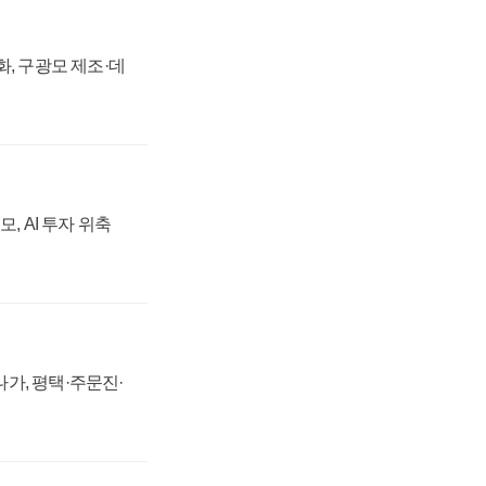
강화, 구광모 제조·데
, AI 투자 위축
가, 평택·주문진·