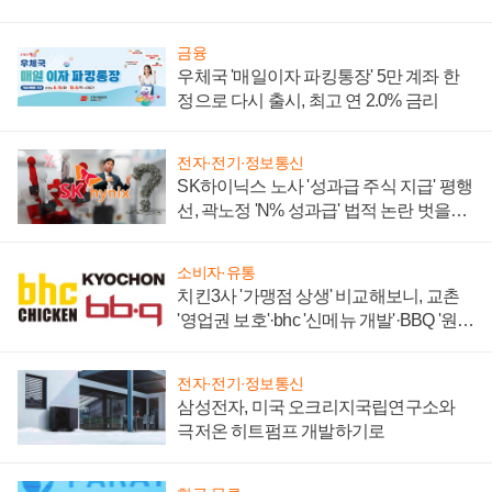
금융
우체국 '매일이자 파킹통장' 5만 계좌 한
정으로 다시 출시, 최고 연 2.0% 금리
전자·전기·정보통신
SK하이닉스 노사 '성과급 주식 지급' 평행
선, 곽노정 'N% 성과급' 법적 논란 벗을지
주목
소비자·유통
치킨3사 '가맹점 상생' 비교해보니, 교촌
'영업권 보호'·bhc '신메뉴 개발'·BBQ '원가
부담'
전자·전기·정보통신
삼성전자, 미국 오크리지국립연구소와
극저온 히트펌프 개발하기로