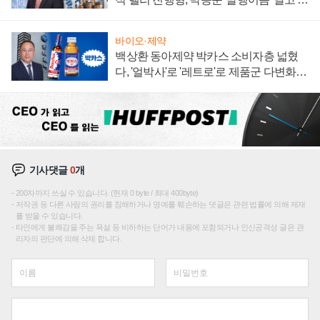
임 향하나
바이오·제약
백상환 동아제약 박카스 소비자층 넓혔
다, '얼박사'로 '레트로'로 제품군 다변화
주효
기사댓글
0
개
200자까지 쓰실 수 있습니다. (현재 0 byte / 최대 400byte)
저작권 등 다른 사람의 권리를 침해하거나 명예를 훼손하는 댓글은 관련 법률에 의해 제재
를 받을 수 있습니다.
타인에게 불쾌감을 주는 욕설 등 비하하는 단어가 내용에 포함되거나 인신공격성 글은 관
리자의 판단에 의해 삭제 합니다.