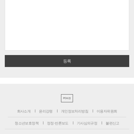
PC버전
회사소개
윤리강령
개인정보처리방침
이용자위원회
청소년보호정책
정정·반론보도
기사심의규정
불편신고