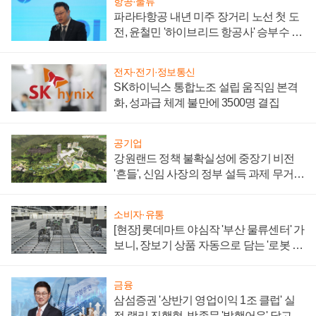
항공·물류
파라타항공 내년 미주 장거리 노선 첫 도
전, 윤철민 '하이브리드 항공사' 승부수 통
할까
전자·전기·정보통신
SK하이닉스 통합노조 설립 움직임 본격
화, 성과급 체계 불만에 3500명 결집
공기업
강원랜드 정책 불확실성에 중장기 비전
'흔들', 신임 사장의 정부 설득 과제 무거워
져
소비자·유통
[현장] 롯데마트 야심작 '부산 물류센터' 가
보니, 장보기 상품 자동으로 담는 '로봇 40
0대' 장관
금융
삼섬증권 '상반기 영업이익 1조 클럽' 실
적 랠리 진행형, 박종문 '발행어음' 달고 연