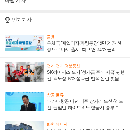
바램 기자
인기기사
금융
우체국 '매일이자 파킹통장' 5만 계좌 한
정으로 다시 출시, 최고 연 2.0% 금리
전자·전기·정보통신
SK하이닉스 노사 '성과급 주식 지급' 평행
선, 곽노정 'N% 성과급' 법적 논란 벗을지
주목
항공·물류
파라타항공 내년 미주 장거리 노선 첫 도
전, 윤철민 '하이브리드 항공사' 승부수 통
할까
화학·에너지