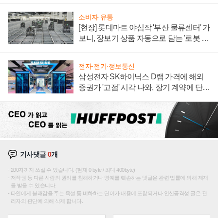
져
소비자·유통
[현장] 롯데마트 야심작 '부산 물류센터' 가
보니, 장보기 상품 자동으로 담는 '로봇 40
0대' 장관
전자·전기·정보통신
삼성전자 SK하이닉스 D램 가격에 해외
증권가 '고점' 시각 나와, 장기 계약에 단점
부각
기사댓글
0
개
200자까지 쓰실 수 있습니다. (현재 0 byte / 최대 400byte)
저작권 등 다른 사람의 권리를 침해하거나 명예를 훼손하는 댓글은 관련 법률에 의해 제재
를 받을 수 있습니다.
타인에게 불쾌감을 주는 욕설 등 비하하는 단어가 내용에 포함되거나 인신공격성 글은 관
리자의 판단에 의해 삭제 합니다.