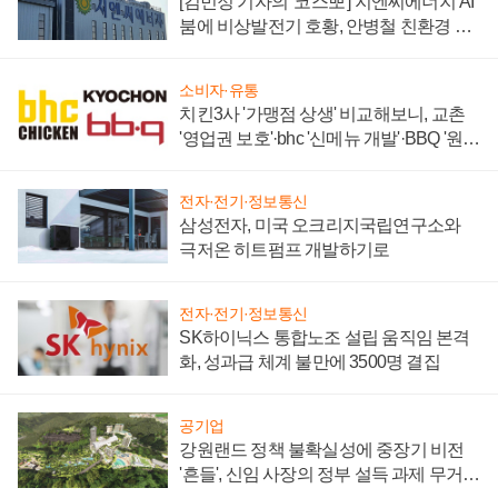
[김민정 기자의 '코스뽀'] 지엔씨에너지 AI
붐에 비상발전기 호황, 안병철 친환경 에
너지 발전전문기업 향한다
소비자·유통
치킨3사 '가맹점 상생' 비교해보니, 교촌
'영업권 보호'·bhc '신메뉴 개발'·BBQ '원가
부담'
전자·전기·정보통신
삼성전자, 미국 오크리지국립연구소와
극저온 히트펌프 개발하기로
전자·전기·정보통신
SK하이닉스 통합노조 설립 움직임 본격
화, 성과급 체계 불만에 3500명 결집
공기업
강원랜드 정책 불확실성에 중장기 비전
'흔들', 신임 사장의 정부 설득 과제 무거워