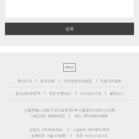
PC버전
회사소개
윤리강령
개인정보처리방침
이용자위원회
청소년보호정책
정정·반론보도
기사심의규정
불편신고
서울특별시 성동구 성수일로 39-34 서울숲더스페이스 12층
대표전화 : 1800-6522
팩스 : 070-4015-8658
편집국 : 070-4010-8512
사업본부 : 070-4010-7078
등록번호 : 서울 아 02897
제호 : 비즈니스포스트