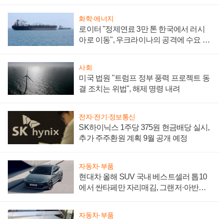
성 의문"
화학·에너지
로이터 "정제연료 3만 톤 한국에서 러시
아로 이동", 우크라이나의 공격에 수요 늘
어
사회
미국 법원 "트럼프 정부 풍력 프로젝트 동
결 조치는 위법", 해제 명령 내려
전자·전기·정보통신
SK하이닉스 1주당 375원 현금배당 실시,
추가 주주환원 계획 9월 공개 예정
자동차·부품
현대차 올해 SUV 국내 베스트셀러 톱10
에서 싼타페만 자리매김, 그랜저·아반떼
'세단 쌍끌이'로 내수 방어
자동차·부품