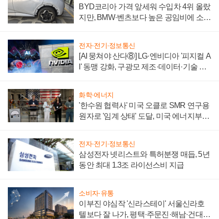
BYD코리아 가격 앞세워 수입차 4위 올랐
지만, BMW·벤츠보다 높은 공임비에 소비
자 불만 폭발
전자·전기·정보통신
[AI 뭉쳐야 산다⑧] LG·엔비디아 '피지컬 A
I' 동맹 강화, 구광모 제조·데이터·기술 결
집해 종합 로보틱스 기업으로
화학·에너지
'한수원 협력사' 미국 오클로 SMR 연구용
원자로 '임계 상태' 도달, 미국 에너지부
"중요한 이정표"
전자·전기·정보통신
삼성전자 넷리스트와 특허분쟁 매듭, 5년
동안 최대 1.3조 라이선스비 지급
소비자·유통
이부진 야심작 '신라스테이' 서울신라호
텔보다 잘 나가, 평택·주문진·해남·건대로