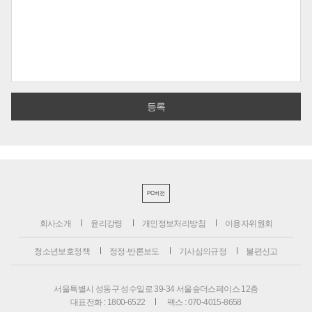
PC버전
회사소개
윤리강령
개인정보처리방침
이용자위원회
청소년보호정책
정정·반론보도
기사심의규정
불편신고
서울특별시 성동구 성수일로 39-34 서울숲더스페이스 12층
대표전화 : 1800-6522
팩스 : 070-4015-8658