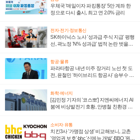
우체국 '매일이자 파킹통장' 5만 계좌 한
정으로 다시 출시, 최고 연 2.0% 금리
전자·전기·정보통신
SK하이닉스 노사 '성과급 주식 지급' 평행
선, 곽노정 'N% 성과급' 법적 논란 벗을지
주목
항공·물류
파라타항공 내년 미주 장거리 노선 첫 도
전, 윤철민 '하이브리드 항공사' 승부수 통
할까
화학·에너지
[김민정 기자의 '코스뽀'] 지엔씨에너지 AI
붐에 비상발전기 호황, 안병철 친환경 에
너지 발전전문기업 향한다
소비자·유통
치킨3사 '가맹점 상생' 비교해보니, 교촌
'영업권 보호'·bhc '신메뉴 개발'·BBQ '원가