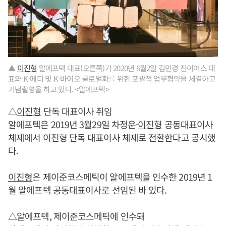
▲
이진형
알에프텍 대표(오른쪽)가 2020년 6월2일 김민경 진이어스 대
표와 K-메디 및 K-바이오 글로벌화를 위한 포괄적 업무협약을 체결하고
기념촬영을 하고 있다. <알에프텍>
△
이진형
단독 대표이사 취임
알에프텍은 2019년 3월29일 차정운·
이진형
공동대표이사
체제에서
이진형
단독 대표이사 체제로 전환한다고 공시했
다.
이진형
은 제이준코스메틱이 알에프텍을 인수한 2019년 1
월 알에프텍 공동대표이사로 선임된 바 있다.
△알에프텍, 제이준코스메틱에 인수돼