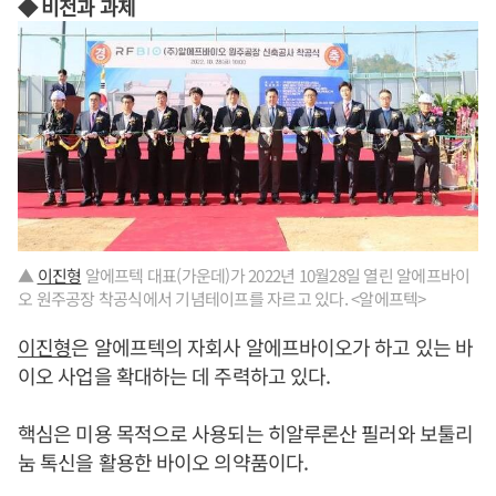
◆ 비전과 과제
▲
이진형
알에프텍 대표(가운데)가 2022년 10월28일 열린 알에프바이
오 원주공장 착공식에서 기념테이프를 자르고 있다. <알에프텍>
이진형
은 알에프텍의 자회사 알에프바이오가 하고 있는 바
이오 사업을 확대하는 데 주력하고 있다.
핵심은 미용 목적으로 사용되는 히알루론산 필러와 보툴리
눔 톡신을 활용한 바이오 의약품이다.