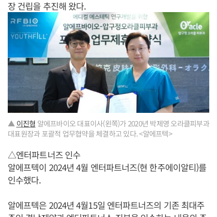
장 건립을 추진해 왔다.
▲
이진형
알에프바이오 대표이사(왼쪽)가 2020년 박제영 오라클피부과
대표원장과 포괄적 업무협약을 체결하고 있다. <알에프텍>
△엔터파트너즈 인수
알에프텍이 2024년 4월 엔터파트너즈(현 한주에이알티)를
인수했다.
알에프텍은 2024년 4월15일 엔터파트너즈의 기존 최대주