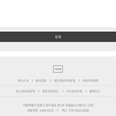
PC버전
회사소개
윤리강령
개인정보처리방침
이용자위원회
청소년보호정책
정정·반론보도
기사심의규정
불편신고
서울특별시 성동구 성수일로 39-34 서울숲더스페이스 12층
대표전화 : 1800-6522
팩스 : 070-4015-8658