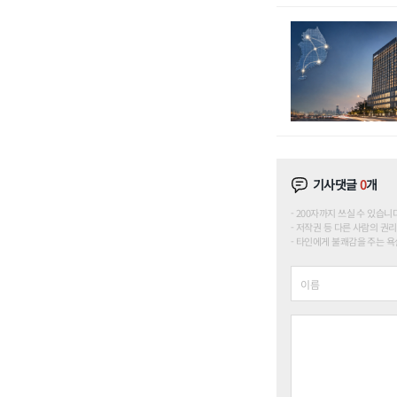
기사댓글
0
개
200자까지 쓰실 수 있습니다. (
저작권 등 다른 사람의 권리
타인에게 불쾌감을 주는 욕설