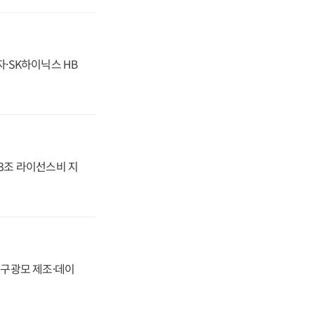
자·SK하이닉스 HB
.3조 라이선스비 지
화, 구광모 제조·데이