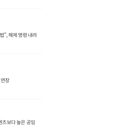
법", 해제 명령 내려
지 연장
·벤츠보다 높은 공임