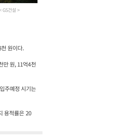
 GS건설 >
8천 원이다.
만 원, 11억4천
. 입주예정 시기는
지 용적률은 20