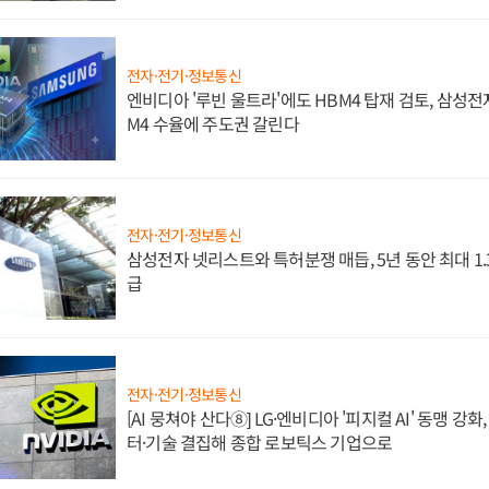
전자·전기·정보통신
엔비디아 '루빈 울트라'에도 HBM4 탑재 검토, 삼성전
M4 수율에 주도권 갈린다
전자·전기·정보통신
삼성전자 넷리스트와 특허분쟁 매듭, 5년 동안 최대 1
급
전자·전기·정보통신
[AI 뭉쳐야 산다⑧] LG·엔비디아 '피지컬 AI' 동맹 강
터·기술 결집해 종합 로보틱스 기업으로