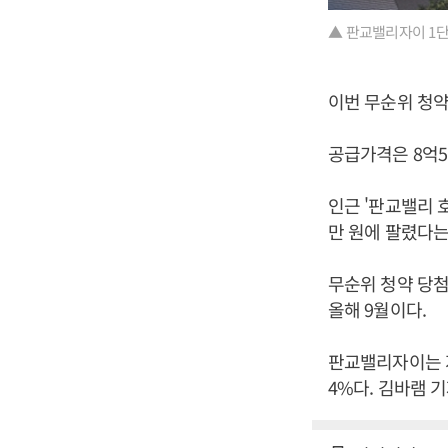
▲ 판교밸리자이 1단지
이번 무순위 청약
공급가격은 8억5
인근 '판교밸리 호
만 원에 팔렸다는
무순위 청약 당첨
올해 9월이다.
판교밸리자이는 지하
4%다. 김바램 