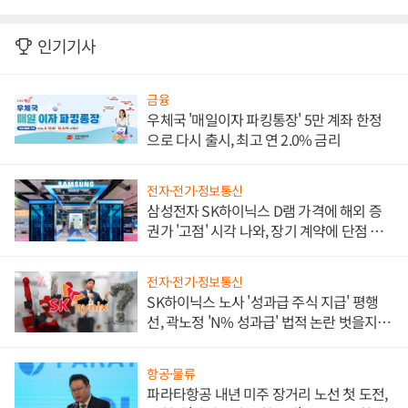
인기기사
금융
우체국 '매일이자 파킹통장' 5만 계좌 한정
으로 다시 출시, 최고 연 2.0% 금리
전자·전기·정보통신
삼성전자 SK하이닉스 D램 가격에 해외 증
권가 '고점' 시각 나와, 장기 계약에 단점 부
각
전자·전기·정보통신
SK하이닉스 노사 '성과급 주식 지급' 평행
선, 곽노정 'N% 성과급' 법적 논란 벗을지 주
목
항공·물류
파라타항공 내년 미주 장거리 노선 첫 도전,