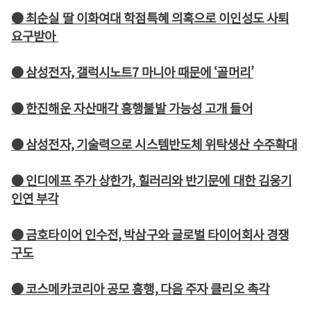
● 최순실 딸 이화여대 학점특혜 의혹으로 이인성도 사퇴
요구받아
● 삼성전자, 갤럭시노트7 마니아 때문에 ‘골머리’
● 한진해운 자산매각 흥행불발 가능성 고개 들어
● 삼성전자, 기술력으로 시스템반도체 위탁생산 수주확대
● 인디에프 주가 상한가, 힐러리와 반기문에 대한 김웅기
인연 부각
● 금호타이어 인수전, 박삼구와 글로벌 타이어회사 경쟁
구도
● 코스메카코리아 공모 흥행, 다음 주자 클리오 촉각