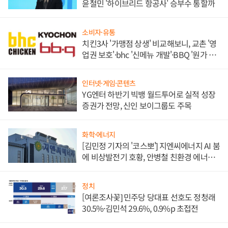
윤철민 '하이브리드 항공사' 승부수 통할까
소비자·유통
치킨3사 '가맹점 상생' 비교해보니, 교촌 '영
업권 보호'·bhc '신메뉴 개발'·BBQ '원가 부
담'
인터넷·게임·콘텐츠
YG엔터 하반기 빅뱅 월드투어로 실적 성장
증권가 전망, 신인 보이그룹도 주목
화학·에너지
[김민정 기자의 '코스뽀'] 지엔씨에너지 AI 붐
에 비상발전기 호황, 안병철 친환경 에너지
발전전문기업 향한다
정치
[여론조사꽃] 민주당 당대표 선호도 정청래
30.5%·김민석 29.6%, 0.9%p 초접전