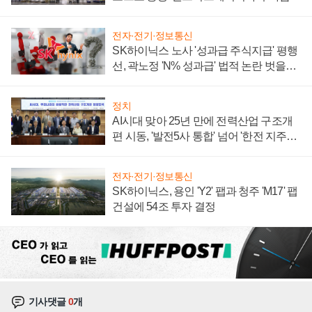
계약 체결
전자·전기·정보통신
SK하이닉스 노사 '성과급 주식지급' 평행
선, 곽노정 'N% 성과급' 법적 논란 벗을지
주목
정치
AI시대 맞아 25년 만에 전력산업 구조개
편 시동, '발전5사 통합' 넘어 '한전 지주사'
재편론도
전자·전기·정보통신
SK하이닉스, 용인 'Y2' 팹과 청주 'M17' 팹
건설에 54조 투자 결정
기사댓글
0
개