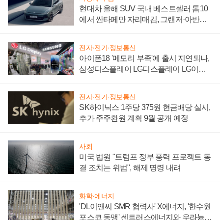
현대차 올해 SUV 국내 베스트셀러 톱10
에서 싼타페만 자리매김, 그랜저·아반떼
'세단 쌍끌이'로 내수 방어
전자·전기·정보통신
아이폰18 '메모리 부족'에 출시 지연되나,
삼성디스플레이 LG디스플레이 LG이노
텍 '탈애플' 수익 다각화 속도
전자·전기·정보통신
SK하이닉스 1주당 375원 현금배당 실시,
추가 주주환원 계획 9월 공개 예정
사회
미국 법원 "트럼프 정부 풍력 프로젝트 동
결 조치는 위법", 해제 명령 내려
화학·에너지
'DL이앤씨 SMR 협력사' X에너지, '한수원
포스코 동맹' 센트러스에너지와 우라늄