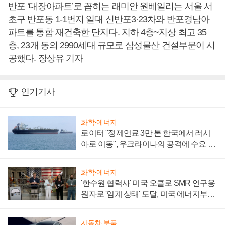
반포 ‘대장아파트’로 꼽히는 래미안 원베일리는 서울 서
초구 반포동 1-1번지 일대 신반포3·23차와 반포경남아
파트를 통합 재건축한 단지다. 지하 4층~지상 최고 35
층, 23개 동의 2990세대 규모로 삼성물산 건설부문이 시
공했다. 장상유 기자
인기기사
화학·에너지
로이터 "정제연료 3만 톤 한국에서 러시
아로 이동", 우크라이나의 공격에 수요 늘
어
화학·에너지
'한수원 협력사' 미국 오클로 SMR 연구용
원자로 '임계 상태' 도달, 미국 에너지부
"중요한 이정표"
자동차·부품