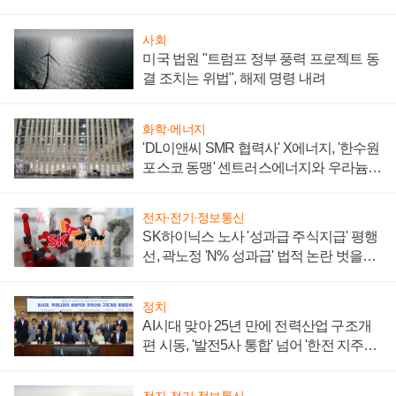
사회
미국 법원 "트럼프 정부 풍력 프로젝트 동
결 조치는 위법", 해제 명령 내려
화학·에너지
'DL이앤씨 SMR 협력사' X에너지, '한수원
포스코 동맹' 센트러스에너지와 우라늄
계약 체결
전자·전기·정보통신
SK하이닉스 노사 '성과급 주식지급' 평행
선, 곽노정 'N% 성과급' 법적 논란 벗을지
주목
정치
AI시대 맞아 25년 만에 전력산업 구조개
편 시동, '발전5사 통합' 넘어 '한전 지주사'
재편론도
전자·전기·정보통신