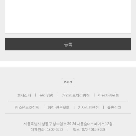
PC버전
회사소개
윤리강령
개인정보처리방침
이용자위원회
청소년보호정책
정정·반론보도
기사심의규정
불편신고
서울특별시 성동구 성수일로 39-34 서울숲더스페이스 12층
대표전화 : 1800-6522
팩스 : 070-4015-8658