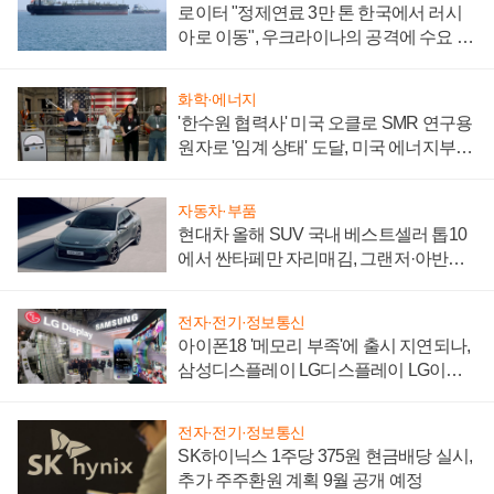
로이터 "정제연료 3만 톤 한국에서 러시
아로 이동", 우크라이나의 공격에 수요 늘
어
화학·에너지
'한수원 협력사' 미국 오클로 SMR 연구용
원자로 '임계 상태' 도달, 미국 에너지부
"중요한 이정표"
자동차·부품
현대차 올해 SUV 국내 베스트셀러 톱10
에서 싼타페만 자리매김, 그랜저·아반떼
'세단 쌍끌이'로 내수 방어
전자·전기·정보통신
아이폰18 '메모리 부족'에 출시 지연되나,
삼성디스플레이 LG디스플레이 LG이노
텍 '탈애플' 수익 다각화 속도
전자·전기·정보통신
SK하이닉스 1주당 375원 현금배당 실시,
추가 주주환원 계획 9월 공개 예정