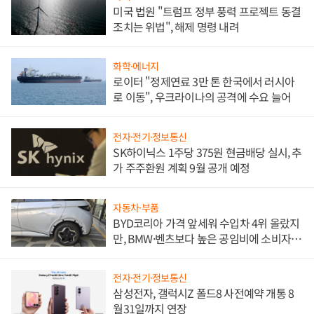
미국 법원 "트럼프 정부 풍력 프로젝트 동결
조치는 위법", 해제 명령 내려
화학·에너지
로이터 "정제연료 3만 톤 한국에서 러시아
로 이동", 우크라이나의 공격에 수요 늘어
전자·전기·정보통신
SK하이닉스 1주당 375원 현금배당 실시, 추
가 주주환원 계획 9월 공개 예정
자동차·부품
BYD코리아 가격 앞세워 수입차 4위 올랐지
만, BMW·벤츠보다 높은 공임비에 소비자
불만 폭발
전자·전기·정보통신
삼성전자, 갤럭시Z 폴드8 사전예약 개통 8
월31일까지 연장