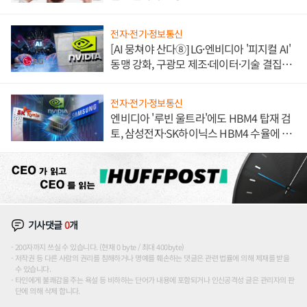
전자·전기·정보통신
[AI 뭉쳐야 산다⑧] LG·엔비디아 '피지컬 AI'
동맹 강화, 구광모 제조·데이터·기술 결집
해 종합 로보틱스 기업으로
전자·전기·정보통신
엔비디아 '루빈 울트라'에도 HBM4 탑재 검
토, 삼성전자·SK하이닉스 HBM4 수율에 주
도권 갈린다
기사댓글
0
개
200자까지 쓰실 수 있습니다. (현재 0 byte / 최대 400byte)
저작권 등 다른 사람의 권리를 침해하거나 명예를 훼손하는 댓글은 관련 법률에 의해 제재를 받을
수 있습니다.
타인에게 불쾌감을 주는 욕설 등 비하하는 단어가 내용에 포함되거나 인신공격성 글은 관리자의 판
단에 의해 삭제 합니다.