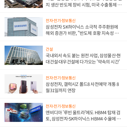
지 생산 반도체 장비 시험, 미국 수출통제 대
비"
전자·전기·정보통신
삼성전자 SK하이닉스 소극적 주주환원에
해외 증권가 비판, "반도체 호황 지속성 의
문"
건설
국내외서 속도 붙는 원전 사업, 삼성물산·현
대건설·대우건설에 다가오는 '약속의 시간'
전자·전기·정보통신
삼성전자, 갤럭시Z 폴드8 사전예약 개통 8
월31일까지 연장
전자·전기·정보통신
엔비디아 '루빈 울트라'에도 HBM4 탑재 검
토, 삼성전자·SK하이닉스 HBM4 수율에 주
도권 갈린다