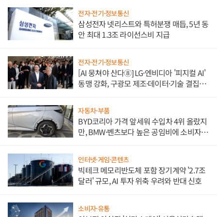
전자·전기·정보통신
삼성전자 넷리스트와 특허분쟁 매듭, 5년 동
안 최대 1.3조 라이선스비 지급
전자·전기·정보통신
[AI 뭉쳐야 산다⑧] LG·엔비디아 '피지컬 AI'
동맹 강화, 구광모 제조·데이터·기술 결집
해 종합 로보틱스 기업으로
자동차·부품
BYD코리아 가격 앞세워 수입차 4위 올랐지
만, BMW·벤츠보다 높은 공임비에 소비자
불만 폭발
인터넷·게임·콘텐츠
빅테크 메모리반도체 포함 장기계약 '2.7조
달러' 규모, AI 투자 위축 우려와 반대 신호
소비자·유통