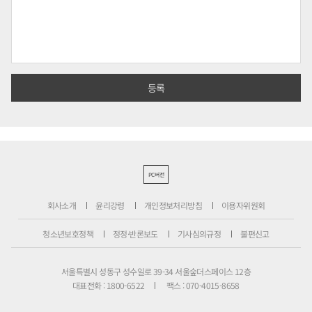
PC버전
회사소개
윤리강령
개인정보처리방침
이용자위원회
청소년보호정책
정정·반론보도
기사심의규정
불편신고
서울특별시 성동구 성수일로 39-34 서울숲더스페이스 12층
대표전화 : 1800-6522
팩스 : 070-4015-8658