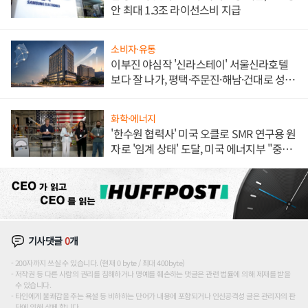
안 최대 1.3조 라이선스비 지급
소비자·유통
이부진 야심작 '신라스테이' 서울신라호텔
보다 잘 나가, 평택·주문진·해남·건대로 성
장판 더 넓힌다
화학·에너지
'한수원 협력사' 미국 오클로 SMR 연구용 원
자로 '임계 상태' 도달, 미국 에너지부 "중요
한 이정표"
기사댓글
0
개
200자까지 쓰실 수 있습니다. (현재 0 byte / 최대 400byte)
저작권 등 다른 사람의 권리를 침해하거나 명예를 훼손하는 댓글은 관련 법률에 의해 제재를 받을
수 있습니다.
타인에게 불쾌감을 주는 욕설 등 비하하는 단어가 내용에 포함되거나 인신공격성 글은 관리자의 판
단에 의해 삭제 합니다.