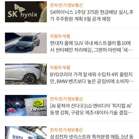
전자·전기·정보통신
SK하이닉스 1주당 375원 현금배당 실시, 추
가 주주환원 계획 9월 공개 예정
자동차·부품
현대차 올해 SUV 국내 베스트셀러 톱10에
서 싼타페만 자리매김, 그랜저·아반떼 '세단
쌍끌이'로 내수 방어
자동차·부품
BYD코리아 가격 앞세워 수입차 4위 올랐지
만, BMW·벤츠보다 높은 공임비에 소비자
불만 폭발
전자·전기·정보통신
[AI 뭉쳐야 산다⑧] LG·엔비디아 '피지컬 AI'
동맹 강화, 구광모 제조·데이터·기술 결집
해 종합 로보틱스 기업으로
전자·전기·정보통신
삼성전자 넷리스트와 특허분쟁 매듭, 5년 동