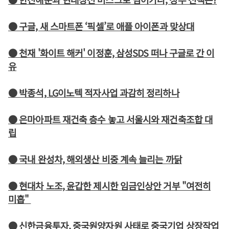
● 구글, 새 스마트폰 ‘픽셀’로 애플 아이폰과 맞상대
● 천재 '화이트 해커' 이정훈, 삼성SDS 떠나 구글로 간 이
유
● 박종석, LG이노텍 적자사업 과감히 정리하나
● 은마아파트 재건축 층수 놓고 서울시와 재건축조합 대
립
● 국내 완성차, 해외생산 비중 계속 늘리는 까닭
● 현대차 노조, 윤갑한 제시한 임금인상안 거부 "여전히
미흡"
● 신한금융투자, 중국원양자원 사태로 중국기업 상장작업