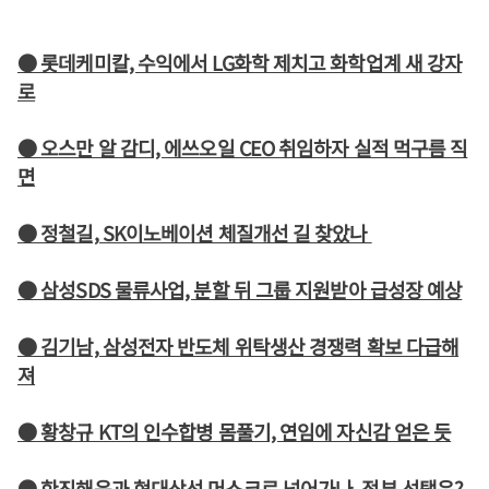
● 롯데케미칼, 수익에서 LG화학 제치고 화학업계 새 강자
로
● 오스만 알 감디, 에쓰오일 CEO 취임하자 실적 먹구름 직
면
● 정철길, SK이노베이션 체질개선 길 찾았나
● 삼성SDS 물류사업, 분할 뒤 그룹 지원받아 급성장 예상
● 김기남, 삼성전자 반도체 위탁생산 경쟁력 확보 다급해
져
● 황창규 KT의 인수합병 몸풀기, 연임에 자신감 얻은 듯
● 한진해운과 현대상선 머스크로 넘어가나, 정부 선택은?