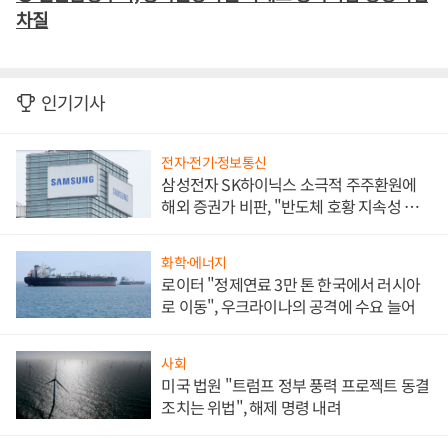
차질
인기기사
전자·전기·정보통신
삼성전자 SK하이닉스 소극적 주주환원에
해외 증권가 비판, "반도체 호황 지속성 의
문"
화학·에너지
로이터 "정제연료 3만 톤 한국에서 러시아
로 이동", 우크라이나의 공격에 수요 늘어
사회
미국 법원 "트럼프 정부 풍력 프로젝트 동결
조치는 위법", 해제 명령 내려