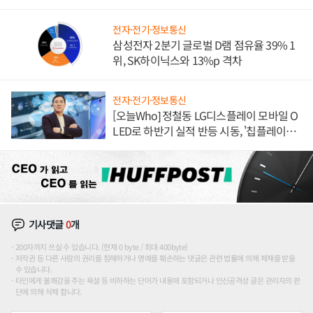
도권 갈린다
전자·전기·정보통신
삼성전자 2분기 글로벌 D램 점유율 39% 1
위, SK하이닉스와 13%p 격차
전자·전기·정보통신
[오늘Who] 정철동 LG디스플레이 모바일 O
LED로 하반기 실적 반등 시동, '칩플레이
션'에 가격 인하 압박은 부담
기사댓글
0
개
200자까지 쓰실 수 있습니다. (현재 0 byte / 최대 400byte)
저작권 등 다른 사람의 권리를 침해하거나 명예를 훼손하는 댓글은 관련 법률에 의해 제재를 받을
수 있습니다.
타인에게 불쾌감을 주는 욕설 등 비하하는 단어가 내용에 포함되거나 인신공격성 글은 관리자의 판
단에 의해 삭제 합니다.