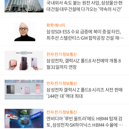
국내외서 속도 붙는 원전 사업, 삼성물산·현
대건설·대우건설에 다가오는 '약속의 시간'
화학·에너지
삼성SDI ESS 수요 급증에 북미 증설 타진,
최주선 스텔란티스·GM 합작공장 건설 재추
진하나
전자·전기·정보통신
삼성전자, 갤럭시Z 폴드8 사전예약 개통 8
월31일까지 연장
전자·전기·정보통신
삼성전자 갤럭시 Z 폴드8 시리즈 사전 판매
'144만 대' 역대 최대
전자·전기·정보통신
엔비디아 '루빈 울트라'에도 HBM4 탑재 검
토, 삼성전자·SK하이닉스 HBM4 수율에 주