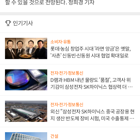
할 수 있을 것으로 전망된다. 정희경 기자
인기기사
소비자·유통
롯데·농심 창업주 시대 '라면 앙금'은 옛말,
'사촌' 신동빈·신동원 시대 협업 확대일로
전자·전기·정보통신
D램과 HBM 내년 물량도 '품절', 고객사 위
기감이 삼성전자 SK하이닉스 협상력 더 키
워
전자·전기·정보통신
외신 "삼성전자 SK하이닉스 중국 공장용 현
지 생산 반도체 장비 시험, 미국 수출통제 대
비"
건설