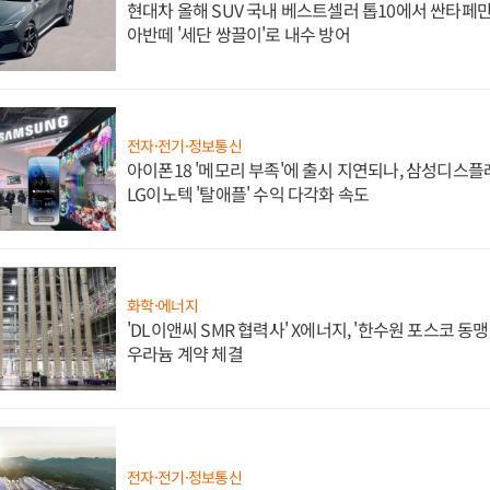
현대차 올해 SUV 국내 베스트셀러 톱10에서 싼타페만
아반떼 '세단 쌍끌이'로 내수 방어
전자·전기·정보통신
아이폰18 '메모리 부족'에 출시 지연되나, 삼성디스
LG이노텍 '탈애플' 수익 다각화 속도
화학·에너지
'DL이앤씨 SMR 협력사' X에너지, '한수원 포스코 
우라늄 계약 체결
전자·전기·정보통신