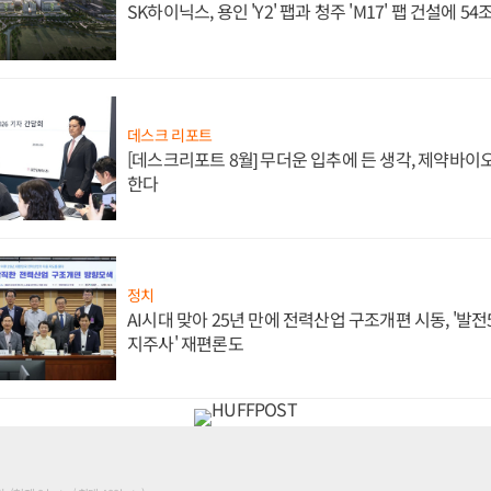
SK하이닉스, 용인 'Y2' 팹과 청주 'M17' 팹 건설에 5
데스크 리포트
[데스크리포트 8월] 무더운 입추에 든 생각, 제약바이
한다
정치
AI시대 맞아 25년 만에 전력산업 구조개편 시동, '발전5
지주사' 재편론도