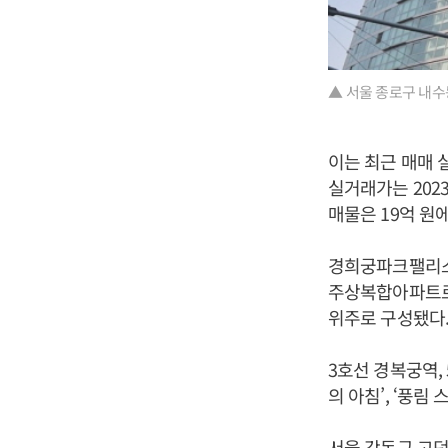
▲ 서울 종로구 내수
이는 최근 매매 
실거래가는 202
매물은 19억 원
경희궁파크팰리스 
주상복합아파트로 
위주로 구성됐다
3호선 경복궁역,
의 아침’, ‘풍
서울 강동구 고덕동