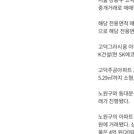
중개거래로 매매
해당 전용면적 매
으로 해당 전용면
고덕그라시움 아파
K건설(현 SK에코
고덕주공아파트 2
5.29㎡까지 소형
노원구와 동대문구
래가 진행됐다.
노원구의 아파트 거
원에 거래됐다. 상
물은 4억 원(20