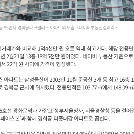
동 95번지 경희궁파크팰리스 아파트의 모습. <네이버부동산갤러리>
실거래가와 비교해 1억4천만 원 오른 역대 최고가다. 해당 전용
3년 2월21일 13층 18억5천만 원이었다. 네이버 부동산 기준으
에서 22억 원 사이에 가격이 형성됐다.
아파트는 삼성물산이 2003년 11월 준공한 3개 동 최고 16층 
경복궁 근처에 위치했다. 전용면적은 103.77㎡에서 148.09
.
 5호선 광화문역과 가깝고 정부서울청사, 서울경찰청 등을 걸어갈
림 스페이스본’과 함께 경희궁 터줏대감 아파트로 꼽힌다.
 고덕그라시움 아파트 전용면적 84.05㎡ 매물(12층)은 20일 