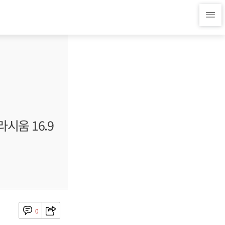
시움 16.9
0