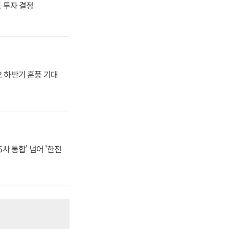
4조 투자 결정
오 하반기 훈풍 기대
사 통합' 넘어 '한전