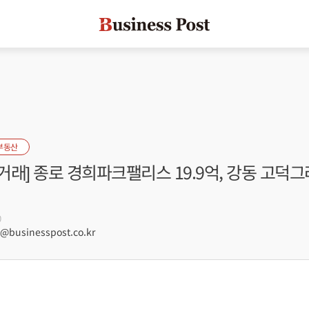
부동산
래] 종로 경희파크팰리스 19.9억, 강동 고덕그라
0
businesspost.co.kr