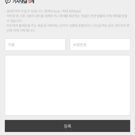
기사댓글
0
개
200자까지 쓰실 수 있습니다. (현재 0 byte / 최대 400byte)
저작권 등 다른 사람의 권리를 침해하거나 명예를 훼손하는 댓글은 관련 법률에 의해 제재를 받을
수 있습니다.
타인에게 불쾌감을 주는 욕설 등 비하하는 단어가 내용에 포함되거나 인신공격성 글은 관리자의 판
단에 의해 삭제 합니다.