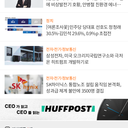
에 비상발전기 호황, 안병철 친환경 에너지
발전전문기업 향한다
정치
[여론조사꽃] 민주당 당대표 선호도 정청래
30.5%·김민석 29.6%, 0.9%p 초접전
전자·전기·정보통신
삼성전자, 미국 오크리지국립연구소와 극저
온 히트펌프 개발하기로
전자·전기·정보통신
SK하이닉스 통합노조 설립 움직임 본격화,
성과급 체계 불만에 3500명 결집