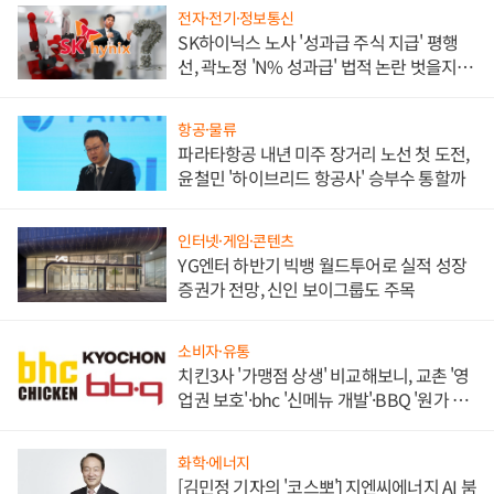
전자·전기·정보통신
SK하이닉스 노사 '성과급 주식 지급' 평행
선, 곽노정 'N% 성과급' 법적 논란 벗을지 주
목
항공·물류
파라타항공 내년 미주 장거리 노선 첫 도전,
윤철민 '하이브리드 항공사' 승부수 통할까
인터넷·게임·콘텐츠
YG엔터 하반기 빅뱅 월드투어로 실적 성장
증권가 전망, 신인 보이그룹도 주목
소비자·유통
치킨3사 '가맹점 상생' 비교해보니, 교촌 '영
업권 보호'·bhc '신메뉴 개발'·BBQ '원가 부
담'
화학·에너지
[김민정 기자의 '코스뽀'] 지엔씨에너지 AI 붐