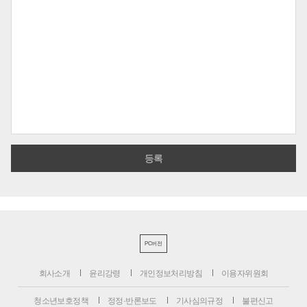
PC버전
회사소개
윤리강령
개인정보처리방침
이용자위원회
청소년보호정책
정정·반론보도
기사심의규정
불편신고