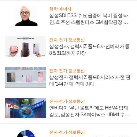
화학·에너지
삼성SDI ESS 수요 급증에 북미 증설 타
진, 최주선 스텔란티스·GM 합작공장 건
설 재추진하나
전자·전기·정보통신
삼성전자, 갤럭시Z 폴드8 사전예약 개통
8월31일까지 연장
전자·전기·정보통신
삼성전자 갤럭시 Z 폴드8 시리즈 사전 판
매 '144만 대' 역대 최대
전자·전기·정보통신
엔비디아 '루빈 울트라'에도 HBM4 탑재
검토, 삼성전자·SK하이닉스 HBM4 수율
에 주도권 갈린다
전자·전기·정보통신