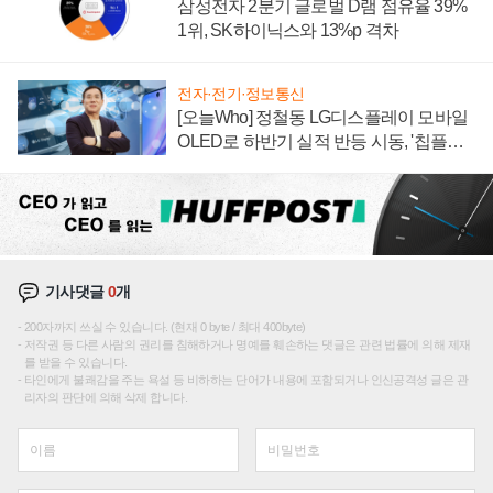
삼성전자 2분기 글로벌 D램 점유율 39%
1위, SK하이닉스와 13%p 격차
전자·전기·정보통신
[오늘Who] 정철동 LG디스플레이 모바일
OLED로 하반기 실적 반등 시동, '칩플레
이션'에 가격 인하 압박은 부담
기사댓글
0
개
200자까지 쓰실 수 있습니다. (현재 0 byte / 최대 400byte)
저작권 등 다른 사람의 권리를 침해하거나 명예를 훼손하는 댓글은 관련 법률에 의해 제재
를 받을 수 있습니다.
타인에게 불쾌감을 주는 욕설 등 비하하는 단어가 내용에 포함되거나 인신공격성 글은 관
리자의 판단에 의해 삭제 합니다.