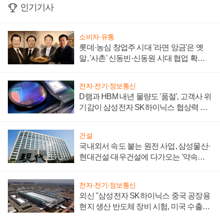
인기기사
소비자·유통
롯데·농심 창업주 시대 '라면 앙금'은 옛
말, '사촌' 신동빈·신동원 시대 협업 확대
일로
전자·전기·정보통신
D램과 HBM 내년 물량도 '품절', 고객사 위
기감이 삼성전자 SK하이닉스 협상력 더
키워
건설
국내외서 속도 붙는 원전 사업, 삼성물산·
현대건설·대우건설에 다가오는 '약속의
시간'
전자·전기·정보통신
외신 "삼성전자 SK하이닉스 중국 공장용
현지 생산 반도체 장비 시험, 미국 수출통
제 대비"