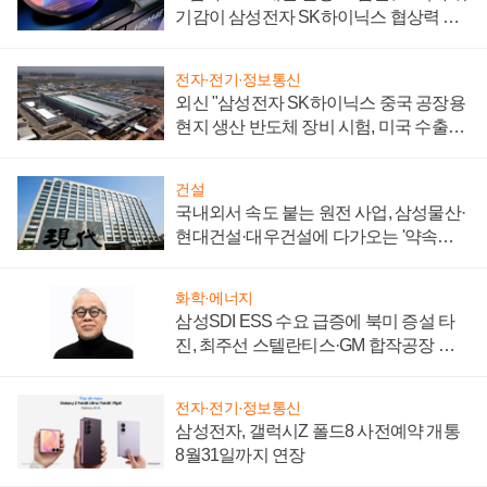
기감이 삼성전자 SK하이닉스 협상력 더
키워
전자·전기·정보통신
외신 "삼성전자 SK하이닉스 중국 공장용
현지 생산 반도체 장비 시험, 미국 수출통
제 대비"
건설
국내외서 속도 붙는 원전 사업, 삼성물산·
현대건설·대우건설에 다가오는 '약속의
시간'
화학·에너지
삼성SDI ESS 수요 급증에 북미 증설 타
진, 최주선 스텔란티스·GM 합작공장 건
설 재추진하나
전자·전기·정보통신
삼성전자, 갤럭시Z 폴드8 사전예약 개통
8월31일까지 연장