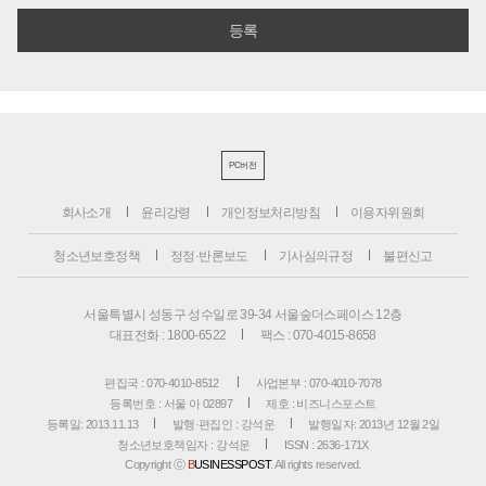
PC버전
회사소개
윤리강령
개인정보처리방침
이용자위원회
청소년보호정책
정정·반론보도
기사심의규정
불편신고
서울특별시 성동구 성수일로 39-34 서울숲더스페이스 12층
대표전화 : 1800-6522
팩스 : 070-4015-8658
편집국 : 070-4010-8512
사업본부 : 070-4010-7078
등록번호 : 서울 아 02897
제호 : 비즈니스포스트
등록일: 2013.11.13
발행·편집인 : 강석운
발행일자: 2013년 12월 2일
청소년보호책임자 : 강석운
ISSN : 2636-171X
Copyright ⓒ
B
USINESSPOST
. All rights reserved.