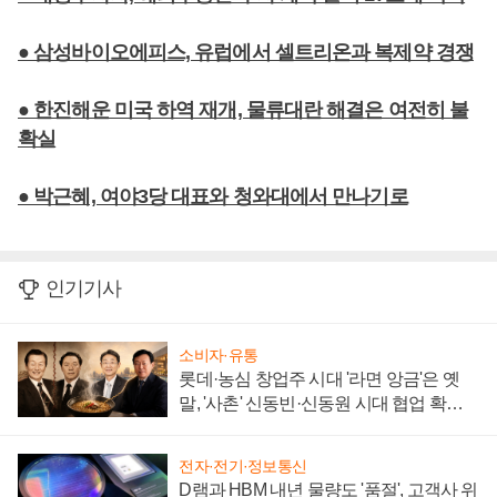
● 삼성바이오에피스, 유럽에서 셀트리온과 복제약 경쟁
● 한진해운 미국 하역 재개, 물류대란 해결은 여전히 불
확실
● 박근혜, 여야3당 대표와 청와대에서 만나기로
인기기사
소비자·유통
롯데·농심 창업주 시대 '라면 앙금'은 옛
말, '사촌' 신동빈·신동원 시대 협업 확대
일로
전자·전기·정보통신
D램과 HBM 내년 물량도 '품절', 고객사 위