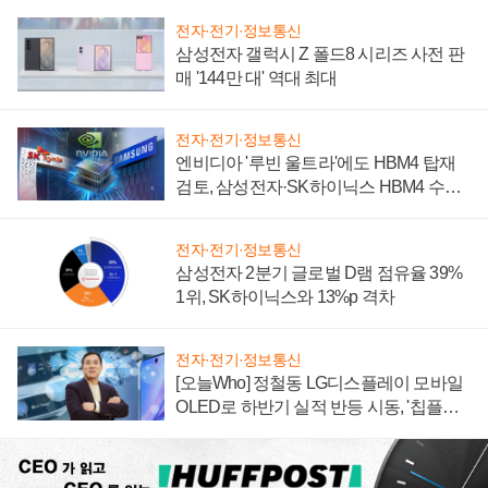
전자·전기·정보통신
삼성전자 갤럭시 Z 폴드8 시리즈 사전 판
매 '144만 대' 역대 최대
전자·전기·정보통신
엔비디아 '루빈 울트라'에도 HBM4 탑재
검토, 삼성전자·SK하이닉스 HBM4 수율
에 주도권 갈린다
전자·전기·정보통신
삼성전자 2분기 글로벌 D램 점유율 39%
1위, SK하이닉스와 13%p 격차
전자·전기·정보통신
[오늘Who] 정철동 LG디스플레이 모바일
OLED로 하반기 실적 반등 시동, '칩플레
이션'에 가격 인하 압박은 부담