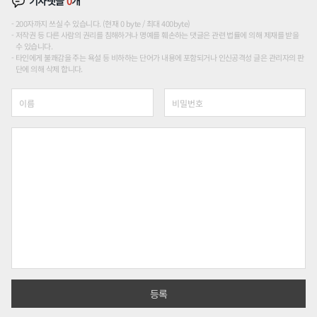
기사댓글
0
개
200자까지 쓰실 수 있습니다. (현재 0 byte / 최대 400byte)
저작권 등 다른 사람의 권리를 침해하거나 명예를 훼손하는 댓글은 관련 법률에 의해 제재를 받을
수 있습니다.
타인에게 불쾌감을 주는 욕설 등 비하하는 단어가 내용에 포함되거나 인신공격성 글은 관리자의 판
단에 의해 삭제 합니다.