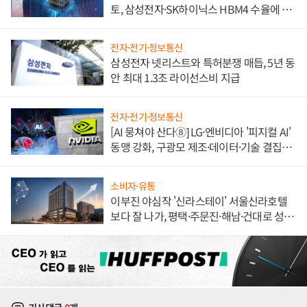
토, 삼성전자·SK하이닉스 HBM4 수율에 주
도권 갈린다
전자·전기·정보통신
삼성전자 넷리스트와 특허분쟁 매듭, 5년 동
안 최대 1.3조 라이선스비 지급
전자·전기·정보통신
[AI 뭉쳐야 산다⑧] LG·엔비디아 '피지컬 AI'
동맹 강화, 구광모 제조·데이터·기술 결집
해 종합 로보틱스 기업으로
소비자·유통
이부진 야심작 '신라스테이' 서울신라호텔
보다 잘 나가, 평택·주문진·해남·건대로 성
장판 더 넓힌다