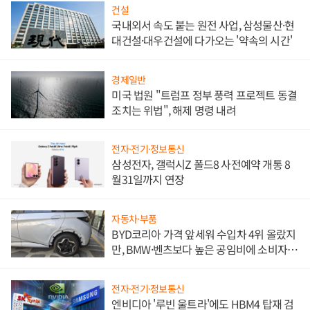
건설
국내외서 속도 붙는 원전 사업, 삼성물산·현
대건설·대우건설에 다가오는 '약속의 시간'
경제일반
미국 법원 "트럼프 정부 풍력 프로젝트 동결
조치는 위법", 해제 명령 내려
전자·전기·정보통신
삼성전자, 갤럭시Z 폴드8 사전예약 개통 8
월31일까지 연장
자동차·부품
BYD코리아 가격 앞세워 수입차 4위 올랐지
만, BMW·벤츠보다 높은 공임비에 소비자
불만 폭발
전자·전기·정보통신
엔비디아 '루빈 울트라'에도 HBM4 탑재 검