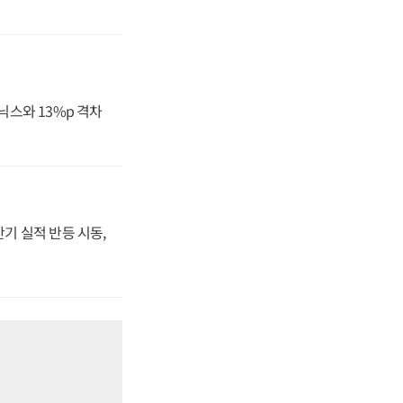
닉스와 13%p 격차
반기 실적 반등 시동,