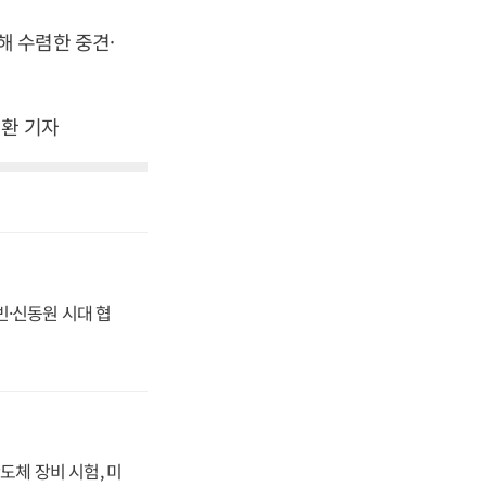
 수렴한 중견·
김환 기자
동빈·신동원 시대 협
도체 장비 시험, 미