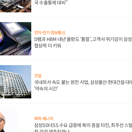
국 수출통제 대비"
전자·전기·정보통신
D램과 HBM 내년 물량도 '품절', 고객사 위기감이 삼
협상력 더 키워
건설
국내외서 속도 붙는 원전 사업, 삼성물산·현대건설·
'약속의 시간'
화학·에너지
삼성SDI ESS 수요 급증에 북미 증설 타진, 최주선 
장 건설 재추진하나