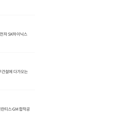
성전자 SK하이닉스
대우건설에 다가오는
스텔란티스·GM 합작공