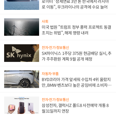
로이터 "정제연료 3만 톤 한국에서 러시아
로 이동", 우크라이나의 공격에 수요 늘어
사회
미국 법원 "트럼프 정부 풍력 프로젝트 동결
조치는 위법", 해제 명령 내려
전자·전기·정보통신
SK하이닉스 1주당 375원 현금배당 실시, 추
가 주주환원 계획 9월 공개 예정
자동차·부품
BYD코리아 가격 앞세워 수입차 4위 올랐지
만, BMW·벤츠보다 높은 공임비에 소비자
불만 폭발
전자·전기·정보통신
삼성전자, 갤럭시Z 폴드8 사전예약 개통 8
월31일까지 연장