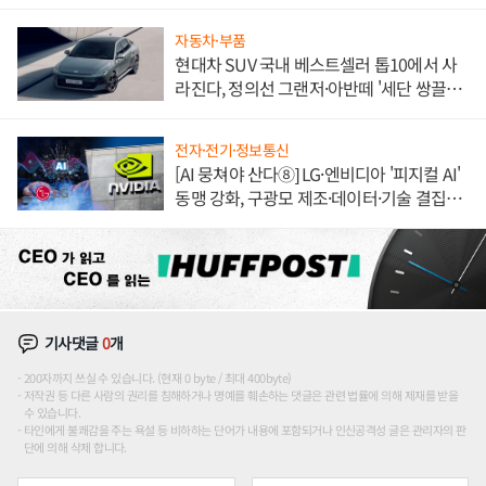
자동차·부품
현대차 SUV 국내 베스트셀러 톱10에서 사
라진다, 정의선 그랜저·아반떼 '세단 쌍끌
이'로 내수 방어
전자·전기·정보통신
[AI 뭉쳐야 산다⑧] LG·엔비디아 '피지컬 AI'
동맹 강화, 구광모 제조·데이터·기술 결집
해 종합 로보틱스 기업으로
기사댓글
0
개
200자까지 쓰실 수 있습니다. (현재 0 byte / 최대 400byte)
저작권 등 다른 사람의 권리를 침해하거나 명예를 훼손하는 댓글은 관련 법률에 의해 제재를 받을
수 있습니다.
타인에게 불쾌감을 주는 욕설 등 비하하는 단어가 내용에 포함되거나 인신공격성 글은 관리자의 판
단에 의해 삭제 합니다.