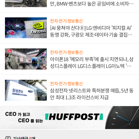
만, BMW·벤츠보다 높은 공임비에 소비자
불만 폭발
전자·전기·정보통신
[AI 뭉쳐야 산다⑧] LG·엔비디아 '피지컬 AI'
동맹 강화, 구광모 제조·데이터·기술 결집
해 종합 로보틱스 기업으로
전자·전기·정보통신
아이폰18 '메모리 부족'에 출시 지연되나, 삼
성디스플레이 LG디스플레이 LG이노텍 '탈
애플' 수익 다각화 속도
전자·전기·정보통신
삼성전자 넷리스트와 특허분쟁 매듭, 5년 동
안 최대 1.3조 라이선스비 지급
기사댓글
0
개