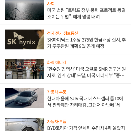
사회
미국 법원 "트럼프 정부 풍력 프로젝트 동결
조치는 위법", 해제 명령 내려
전자·전기·정보통신
SK하이닉스 1주당 375원 현금배당 실시, 추
가 주주환원 계획 9월 공개 예정
화학·에너지
'한수원 협력사' 미국 오클로 SMR 연구용 원
자로 '임계 상태' 도달, 미국 에너지부 "중요
한 이정표"
자동차·부품
현대차 올해 SUV 국내 베스트셀러 톱10에
서 싼타페만 자리매김, 그랜저·아반떼 '세단
쌍끌이'로 내수 방어
자동차·부품
BYD코리아 가격 앞세워 수입차 4위 올랐지