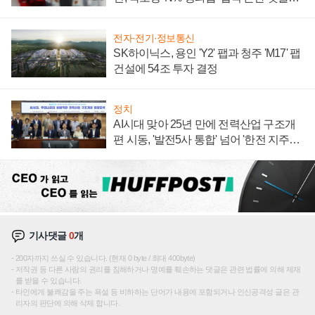
주목
전자·전기·정보통신
SK하이닉스, 용인 'Y2' 팹과 청주 'M17' 팹
건설에 54조 투자 결정
정치
AI시대 맞아 25년 만에 전력산업 구조개
편 시동, '발전5사 통합' 넘어 '한전 지주사'
재편론도
기사댓글
0
개
200자까지 쓰실 수 있습니다. (현재 0 byte / 최대 400byte)
저작권 등 다른 사람의 권리를 침해하거나 명예를 훼손하는 댓글은 관련 법률에 의해 제재
를 받을 수 있습니다.
타인에게 불쾌감을 주는 욕설 등 비하하는 단어가 내용에 포함되거나 인신공격성 글은 관
리자의 판단에 의해 삭제 합니다.