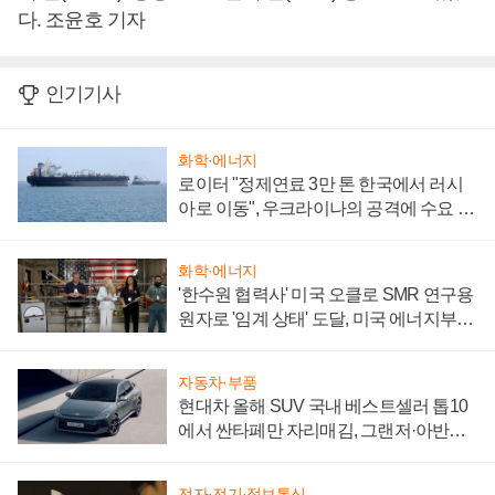
다. 조윤호 기자
인기기사
화학·에너지
로이터 "정제연료 3만 톤 한국에서 러시
아로 이동", 우크라이나의 공격에 수요 늘
어
화학·에너지
'한수원 협력사' 미국 오클로 SMR 연구용
원자로 '임계 상태' 도달, 미국 에너지부
"중요한 이정표"
자동차·부품
현대차 올해 SUV 국내 베스트셀러 톱10
에서 싼타페만 자리매김, 그랜저·아반떼
'세단 쌍끌이'로 내수 방어
전자·전기·정보통신