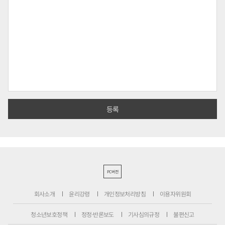
PC버전
회사소개
윤리강령
개인정보처리방침
이용자위원회
청소년보호정책
정정·반론보도
기사심의규정
불편신고