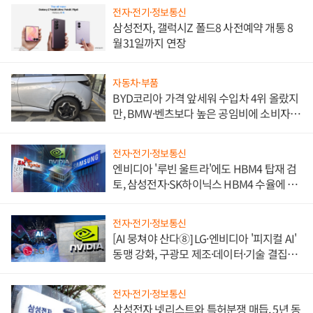
전자·전기·정보통신
삼성전자, 갤럭시Z 폴드8 사전예약 개통 8
월31일까지 연장
자동차·부품
BYD코리아 가격 앞세워 수입차 4위 올랐지
만, BMW·벤츠보다 높은 공임비에 소비자
불만 폭발
전자·전기·정보통신
엔비디아 '루빈 울트라'에도 HBM4 탑재 검
토, 삼성전자·SK하이닉스 HBM4 수율에 주
도권 갈린다
전자·전기·정보통신
[AI 뭉쳐야 산다⑧] LG·엔비디아 '피지컬 AI'
동맹 강화, 구광모 제조·데이터·기술 결집
해 종합 로보틱스 기업으로
전자·전기·정보통신
삼성전자 넷리스트와 특허분쟁 매듭, 5년 동