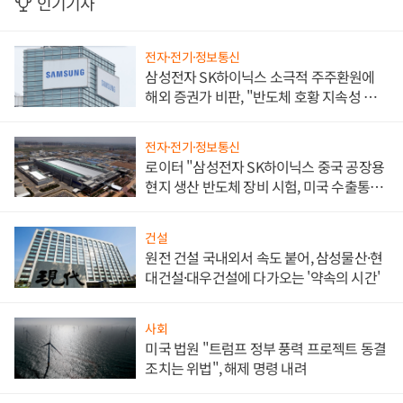
인기기사
전자·전기·정보통신
삼성전자 SK하이닉스 소극적 주주환원에
해외 증권가 비판, "반도체 호황 지속성 의
문"
전자·전기·정보통신
로이터 "삼성전자 SK하이닉스 중국 공장용
현지 생산 반도체 장비 시험, 미국 수출통제
대비"
건설
원전 건설 국내외서 속도 붙어, 삼성물산·현
대건설·대우건설에 다가오는 '약속의 시간'
사회
미국 법원 "트럼프 정부 풍력 프로젝트 동결
조치는 위법", 해제 명령 내려