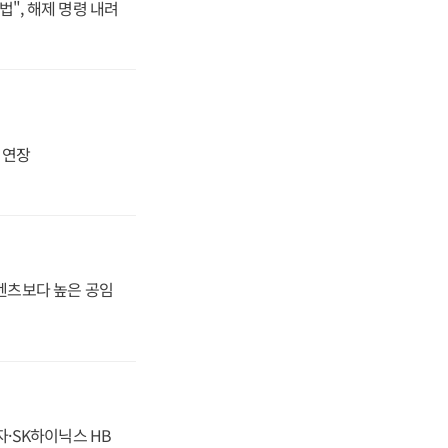
법", 해제 명령 내려
지 연장
·벤츠보다 높은 공임
자·SK하이닉스 HB