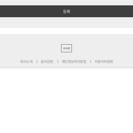
PC버전
회사소개
윤리강령
개인정보처리방침
이용자위원회
청소년보호정책
정정·반론보도
기사심의규정
불편신고
서울특별시 성동구 성수일로 39-34 서울숲더스페이스 12층
대표전화 : 1800-6522
팩스 : 070-4015-8658
편집국 : 070-4010-8512
사업본부 : 070-4010-7078
등록번호 : 서울 아 02897
제호 : 비즈니스포스트
등록일: 2013.11.13
발행·편집인 : 강석운
발행일자: 2013년 12월 2일
청소년보호책임자 : 강석운
ISSN : 2636-171X
Copyright ⓒ
B
USINESSPOST
. All rights reserved.