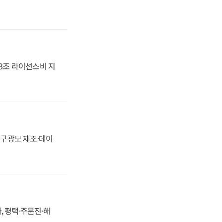
.3조 라이선스비 지
화, 구광모 제조·데이
, 평택·주문진·해