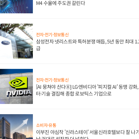
M4 수율에 주도권 갈린다
전자·전기·정보통신
삼성전자 넷리스트와 특허분쟁 매듭, 5년 동안 최대 1
급
전자·전기·정보통신
[AI 뭉쳐야 산다⑧] LG·엔비디아 '피지컬 AI' 동맹 강
터·기술 결집해 종합 로보틱스 기업으로
소비자·유통
이부진 야심작 '신라스테이' 서울신라호텔보다 잘 나가
남·건대로 성장판 더 넓힌다