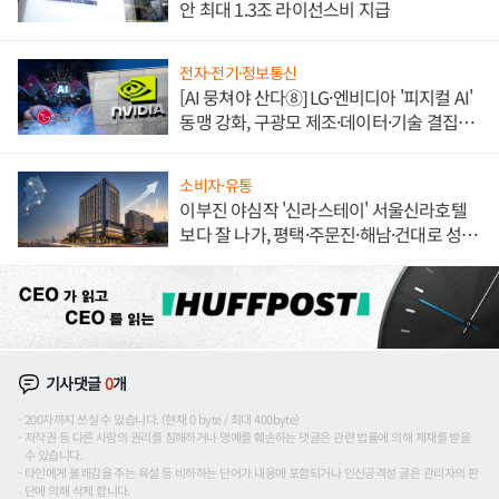
안 최대 1.3조 라이선스비 지급
전자·전기·정보통신
[AI 뭉쳐야 산다⑧] LG·엔비디아 '피지컬 AI'
동맹 강화, 구광모 제조·데이터·기술 결집
해 종합 로보틱스 기업으로
소비자·유통
이부진 야심작 '신라스테이' 서울신라호텔
보다 잘 나가, 평택·주문진·해남·건대로 성
장판 더 넓힌다
기사댓글
0
개
200자까지 쓰실 수 있습니다. (현재 0 byte / 최대 400byte)
저작권 등 다른 사람의 권리를 침해하거나 명예를 훼손하는 댓글은 관련 법률에 의해 제재를 받을
수 있습니다.
타인에게 불쾌감을 주는 욕설 등 비하하는 단어가 내용에 포함되거나 인신공격성 글은 관리자의 판
단에 의해 삭제 합니다.