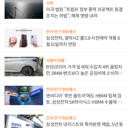
사회
미국 법원 "트럼프 정부 풍력 프로젝트 동결
조치는 위법", 해제 명령 내려
전자·전기·정보통신
삼성전자, 갤럭시Z 폴드8 사전예약 개통 8
월31일까지 연장
자동차·부품
BYD코리아 가격 앞세워 수입차 4위 올랐지
만, BMW·벤츠보다 높은 공임비에 소비자
불만 폭발
전자·전기·정보통신
엔비디아 '루빈 울트라'에도 HBM4 탑재 검
토, 삼성전자·SK하이닉스 HBM4 수율에 주
도권 갈린다
전자·전기·정보통신
삼성전자 넷리스트와 특허분쟁 매듭, 5년 동