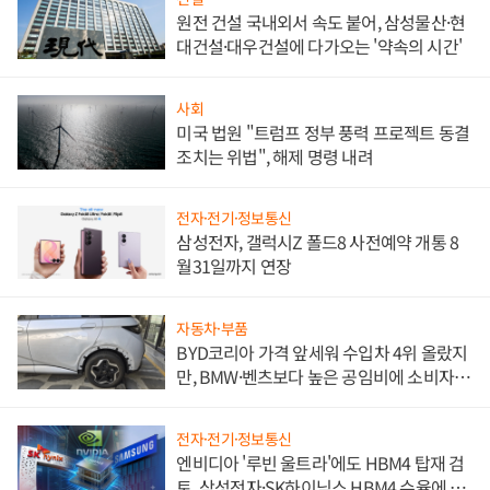
원전 건설 국내외서 속도 붙어, 삼성물산·현
대건설·대우건설에 다가오는 '약속의 시간'
사회
미국 법원 "트럼프 정부 풍력 프로젝트 동결
조치는 위법", 해제 명령 내려
전자·전기·정보통신
삼성전자, 갤럭시Z 폴드8 사전예약 개통 8
월31일까지 연장
자동차·부품
BYD코리아 가격 앞세워 수입차 4위 올랐지
만, BMW·벤츠보다 높은 공임비에 소비자
불만 폭발
전자·전기·정보통신
엔비디아 '루빈 울트라'에도 HBM4 탑재 검
토, 삼성전자·SK하이닉스 HBM4 수율에 주