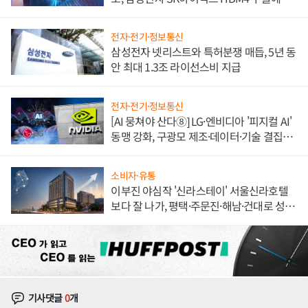
도권 갈린다
전자·전기·정보통신
삼성전자 넷리스트와 특허분쟁 매듭, 5년 동
안 최대 1.3조 라이선스비 지급
전자·전기·정보통신
[AI 뭉쳐야 산다⑧] LG·엔비디아 '피지컬 AI'
동맹 강화, 구광모 제조·데이터·기술 결집
해 종합 로보틱스 기업으로
소비자·유통
이부진 야심작 '신라스테이' 서울신라호텔
보다 잘 나가, 평택·주문진·해남·건대로 성
장판 더 넓힌다
기사댓글
0
개