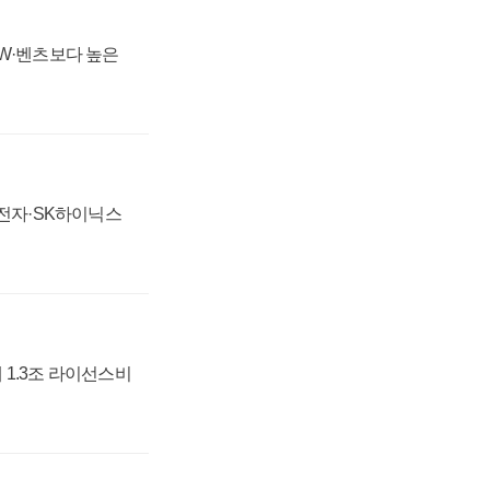
MW·벤츠보다 높은
성전자·SK하이닉스
 1.3조 라이선스비