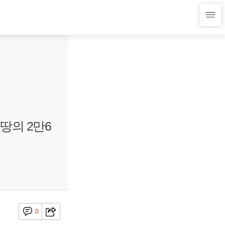
땅의 2만6
0