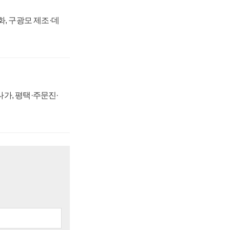
강화, 구광모 제조·데
가, 평택·주문진·