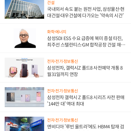
건설
국내외서 속도 붙는 원전 사업, 삼성물산·현
대건설·대우건설에 다가오는 '약속의 시간'
화학·에너지
삼성SDI ESS 수요 급증에 북미 증설 타진,
최주선 스텔란티스·GM 합작공장 건설 재추
진하나
전자·전기·정보통신
삼성전자, 갤럭시Z 폴드8 사전예약 개통 8
월31일까지 연장
전자·전기·정보통신
삼성전자 갤럭시 Z 폴드8 시리즈 사전 판매
'144만 대' 역대 최대
전자·전기·정보통신
엔비디아 '루빈 울트라'에도 HBM4 탑재 검