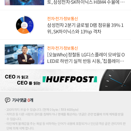
토, 삼성전자·SK하이닉스 HBM4 수율에 주
도권 갈린다
전자·전기·정보통신
삼성전자 2분기 글로벌 D램 점유율 39% 1
위, SK하이닉스와 13%p 격차
전자·전기·정보통신
[오늘Who] 정철동 LG디스플레이 모바일 O
LED로 하반기 실적 반등 시동, '칩플레이
션'에 가격 인하 압박은 부담
기사댓글
0
개
200자까지 쓰실 수 있습니다. (현재 0 byte / 최대 400byte)
저작권 등 다른 사람의 권리를 침해하거나 명예를 훼손하는 댓글은 관련 법률에 의해 제재를 받을
수 있습니다.
타인에게 불쾌감을 주는 욕설 등 비하하는 단어가 내용에 포함되거나 인신공격성 글은 관리자의 판
단에 의해 삭제 합니다.