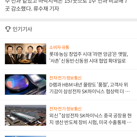
주 전과 같았고 하락지역은 157곳으로 1주 전과 비교해 7
곳 감소했다. 류수재 기자
인기기사
소비자·유통
롯데·농심 창업주 시대 '라면 앙금'은 옛말,
'사촌' 신동빈·신동원 시대 협업 확대일로
전자·전기·정보통신
D램과 HBM 내년 물량도 '품절', 고객사 위
기감이 삼성전자 SK하이닉스 협상력 더 키
워
전자·전기·정보통신
외신 "삼성전자 SK하이닉스 중국 공장용 현
지 생산 반도체 장비 시험, 미국 수출통제 대
비"