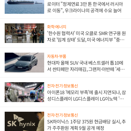
로이터 "정제연료 3만 톤 한국에서 러시아
로 이동", 우크라이나의 공격에 수요 늘어
화학·에너지
'한수원 협력사' 미국 오클로 SMR 연구용 원
자로 '임계 상태' 도달, 미국 에너지부 "중요
한 이정표"
자동차·부품
현대차 올해 SUV 국내 베스트셀러 톱10에
서 싼타페만 자리매김, 그랜저·아반떼 '세단
쌍끌이'로 내수 방어
전자·전기·정보통신
아이폰18 '메모리 부족'에 출시 지연되나, 삼
성디스플레이 LG디스플레이 LG이노텍 '탈
애플' 수익 다각화 속도
전자·전기·정보통신
SK하이닉스 1주당 375원 현금배당 실시, 추
가 주주환원 계획 9월 공개 예정