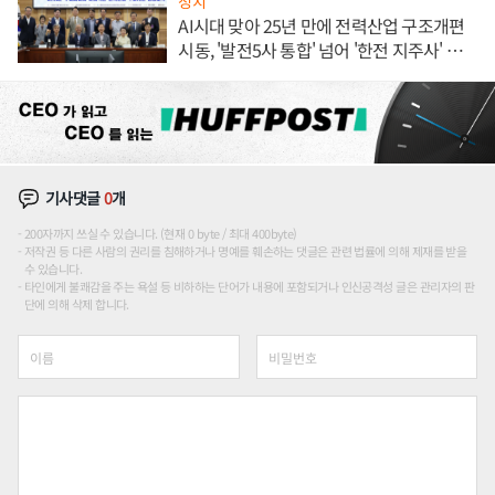
정치
AI시대 맞아 25년 만에 전력산업 구조개편
시동, '발전5사 통합' 넘어 '한전 지주사' 재편
론도
기사댓글
0
개
200자까지 쓰실 수 있습니다. (현재 0 byte / 최대 400byte)
저작권 등 다른 사람의 권리를 침해하거나 명예를 훼손하는 댓글은 관련 법률에 의해 제재를 받을
수 있습니다.
타인에게 불쾌감을 주는 욕설 등 비하하는 단어가 내용에 포함되거나 인신공격성 글은 관리자의 판
단에 의해 삭제 합니다.