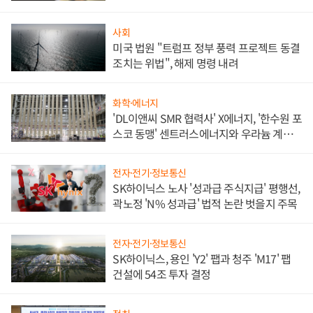
사회
미국 법원 "트럼프 정부 풍력 프로젝트 동결
조치는 위법", 해제 명령 내려
화학·에너지
'DL이앤씨 SMR 협력사' X에너지, '한수원 포
스코 동맹' 센트러스에너지와 우라늄 계약
체결
전자·전기·정보통신
SK하이닉스 노사 '성과급 주식지급' 평행선,
곽노정 'N% 성과급' 법적 논란 벗을지 주목
전자·전기·정보통신
SK하이닉스, 용인 'Y2' 팹과 청주 'M17' 팹
건설에 54조 투자 결정