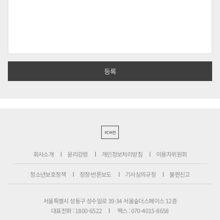
PC버전
회사소개
윤리강령
개인정보처리방침
이용자위원회
청소년보호정책
정정·반론보도
기사심의규정
불편신고
서울특별시 성동구 성수일로 39-34 서울숲더스페이스 12층
대표전화 : 1800-6522
팩스 : 070-4015-8658