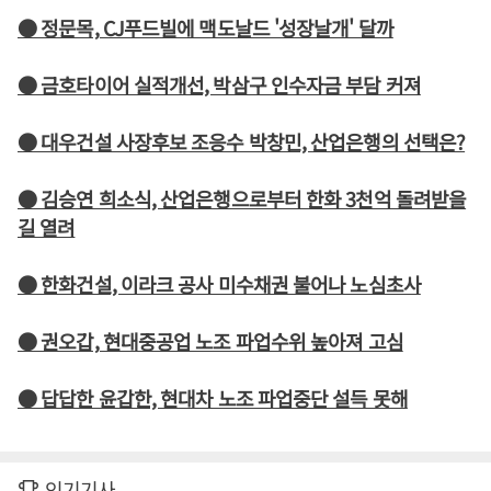
● 정문목, CJ푸드빌에 맥도날드 '성장날개' 달까
● 금호타이어 실적개선, 박삼구 인수자금 부담 커져
● 대우건설 사장후보 조응수 박창민, 산업은행의 선택은?
● 김승연 희소식, 산업은행으로부터 한화 3천억 돌려받을
길 열려
● 한화건설, 이라크 공사 미수채권 불어나 노심초사
● 권오갑, 현대중공업 노조 파업수위 높아져 고심
● 답답한 윤갑한, 현대차 노조 파업중단 설득 못해
인기기사