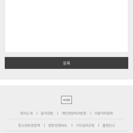
PC버전
회사소개
윤리강령
개인정보처리방침
이용자위원회
청소년보호정책
정정·반론보도
기사심의규정
불편신고