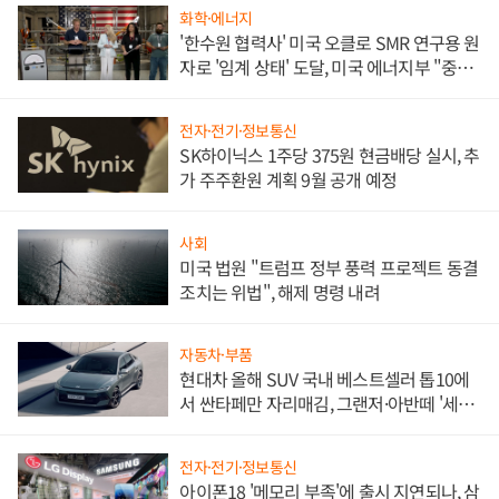
화학·에너지
'한수원 협력사' 미국 오클로 SMR 연구용 원
자로 '임계 상태' 도달, 미국 에너지부 "중요
한 이정표"
전자·전기·정보통신
SK하이닉스 1주당 375원 현금배당 실시, 추
가 주주환원 계획 9월 공개 예정
사회
미국 법원 "트럼프 정부 풍력 프로젝트 동결
조치는 위법", 해제 명령 내려
자동차·부품
현대차 올해 SUV 국내 베스트셀러 톱10에
서 싼타페만 자리매김, 그랜저·아반떼 '세단
쌍끌이'로 내수 방어
전자·전기·정보통신
아이폰18 '메모리 부족'에 출시 지연되나, 삼