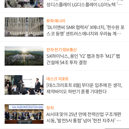
성디스플레이 LG디스플레이 LG이노텍 '탈
애플' 수익 다각화 속도
화학·에너지
'DL이앤씨 SMR 협력사' X에너지, '한수원 포
스코 동맹' 센트러스에너지와 우라늄 계약
체결
전자·전기·정보통신
SK하이닉스, 용인 'Y2' 팹과 청주 'M17' 팹
건설에 54조 투자 결정
데스크 리포트
[데스크리포트 8월] 무더운 입추에 든 생각,
제약바이오 하반기 훈풍 기대한다
정치
AI시대 맞아 25년 만에 전력산업 구조개편
시동, '발전5사 통합' 넘어 '한전 지주사' 재편
론도