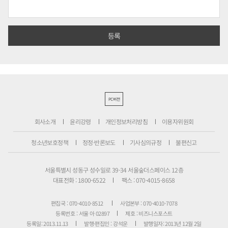
PC버전
회사소개
윤리강령
개인정보처리방침
이용자위원회
청소년보호정책
정정·반론보도
기사심의규정
불편신고
서울특별시 성동구 성수일로 39-34 서울숲더스페이스 12층
대표전화 : 1800-6522
팩스 : 070-4015-8658
편집국 : 070-4010-8512
사업본부 : 070-4010-7078
등록번호 : 서울 아 02897
제호 : 비즈니스포스트
등록일: 2013.11.13
발행·편집인 : 강석운
발행일자: 2013년 12월 2일