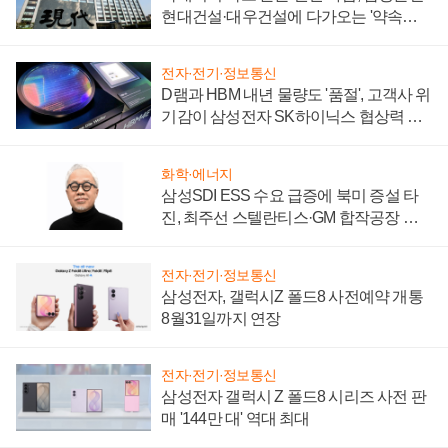
현대건설·대우건설에 다가오는 '약속의
시간'
전자·전기·정보통신
D램과 HBM 내년 물량도 '품절', 고객사 위
기감이 삼성전자 SK하이닉스 협상력 더
키워
화학·에너지
삼성SDI ESS 수요 급증에 북미 증설 타
진, 최주선 스텔란티스·GM 합작공장 건
설 재추진하나
전자·전기·정보통신
삼성전자, 갤럭시Z 폴드8 사전예약 개통
8월31일까지 연장
전자·전기·정보통신
삼성전자 갤럭시 Z 폴드8 시리즈 사전 판
매 '144만 대' 역대 최대