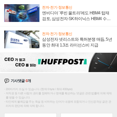
전자·전기·정보통신
엔비디아 '루빈 울트라'에도 HBM4 탑재
검토, 삼성전자·SK하이닉스 HBM4 수율
에 주도권 갈린다
전자·전기·정보통신
삼성전자 넷리스트와 특허분쟁 매듭, 5년
동안 최대 1.3조 라이선스비 지급
기사댓글
0
개
200자까지 쓰실 수 있습니다. (현재 0 byte / 최대 400byte)
저작권 등 다른 사람의 권리를 침해하거나 명예를 훼손하는 댓글은 관련 법률에 의해 제재
를 받을 수 있습니다.
타인에게 불쾌감을 주는 욕설 등 비하하는 단어가 내용에 포함되거나 인신공격성 글은 관
리자의 판단에 의해 삭제 합니다.