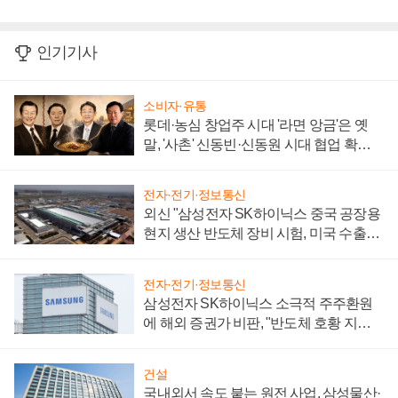
인기기사
소비자·유통
롯데·농심 창업주 시대 '라면 앙금'은 옛
말, '사촌' 신동빈·신동원 시대 협업 확대
일로
전자·전기·정보통신
외신 "삼성전자 SK하이닉스 중국 공장용
현지 생산 반도체 장비 시험, 미국 수출통
제 대비"
전자·전기·정보통신
삼성전자 SK하이닉스 소극적 주주환원
에 해외 증권가 비판, "반도체 호황 지속
성 의문"
건설
국내외서 속도 붙는 원전 사업, 삼성물산·